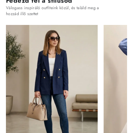
Fedezd fel a stílusod
Válogass inspiráló outfiteink közül, és találd meg a
hozzád illő szettet