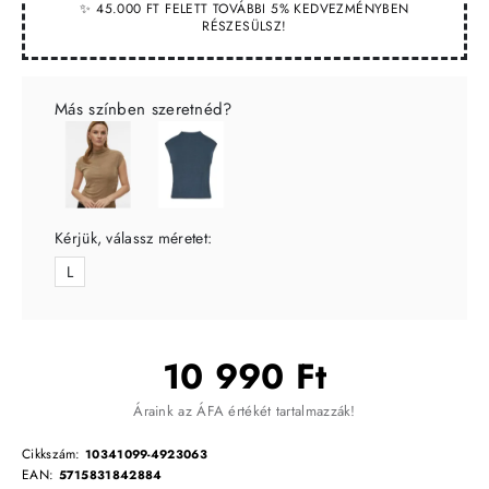
✨ 45.000 FT FELETT TOVÁBBI 5% KEDVEZMÉNYBEN
RÉSZESÜLSZ!
Más színben szeretnéd?
Kérjük, válassz méretet:
L
10 990 Ft
Áraink az ÁFA értékét tartalmazzák!
Cikkszám:
10341099-4923063
EAN:
5715831842884