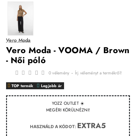
Vero Moda
Vero Moda - VOOMA / Brown
- Női póló
0 vélemény
-
Írj véleményt a termékről!
TOP termék
Legjobb ár
YOZZ OUTLET ☀️
MEGÉRI KÖRÜLNÉZNI!
EXTRA5
HASZNÁLD A KÓDOT: