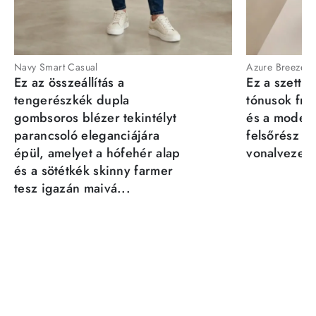
Navy Smart Casual
Azure Breeze
Ez az összeállítás a
Ez a szett a
tengerészkék dupla
tónusok fris
gombsoros blézer tekintélyt
és a moder
parancsoló eleganciájára
felsőrész st
épül, amelyet a hófehér alap
vonalvezeté
és a sötétkék skinny farmer
tesz igazán maivá...