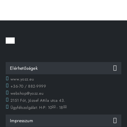
Elérhetőségek
www.yozz.eu
+36-70 / 882-9999
webshop@yozz.eu
2151 Fót, József Attila utca 43.
00
00
Ügyfélszolgálat:
H-P: 10
- 18
Impresszum