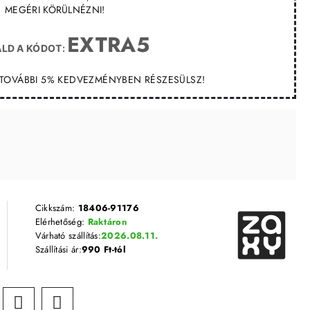
MEGÉRI KÖRÜLNÉZNI!
EXTRA5
LD A KÓDOT:
T TOVÁBBI 5% KEDVEZMÉNYBEN RÉSZESÜLSZ!
Cikkszám:
18406-91176
Elérhetőség:
Raktáron
Várható szállítás:
2026.08.11.
Szállítási ár:
990 Ft-tól