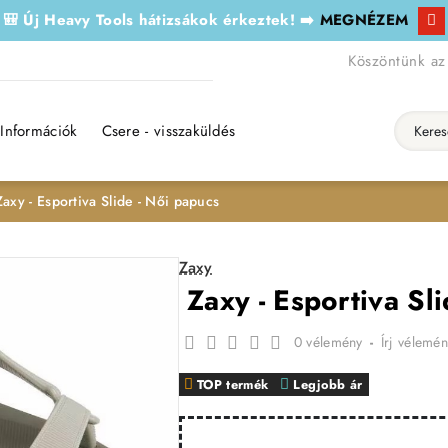
🎒 Új Heavy Tools hátizsákok érkeztek! ➡️
MEGNÉZEM
Köszöntünk az
Információk
Csere - visszaküldés
Keresés..
axy - Esportiva Slide - Női papucs
Zaxy
Zaxy - Esportiva Sl
0 vélemény
-
Írj vélemén
TOP termék
Legjobb ár