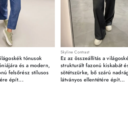
Skyline Contrast
világoskék tónusok
Ez az összeállítás a világosk
móniájára és a modern,
strukturált fazonú kiskabát é
nú felsőrész stílusos
sötétszürke, bő szárú nadrá
re épít...
látványos ellentétére épít...