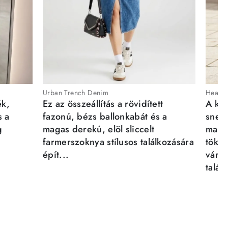
Urban Trench Denim
Heartb
ék,
Ez az összeállítás a rövidített
A kén
s a
fazonú, bézs ballonkabát és a
sneak
g
magas derekú, elöl sliccelt
magab
farmerszoknya stílusos találkozására
tökél
épít...
város
talál