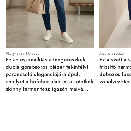
Navy Smart Casual
Azure Breeze
Ez az összeállítás a tengerészkék
Ez a szett a 
dupla gombsoros blézer tekintélyt
frissítő har
parancsoló eleganciájára épül,
dobozos fazo
amelyet a hófehér alap és a sötétkék
vonalvezetésé
skinny farmer tesz igazán maivá...