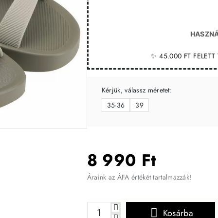
HASZNÁ
✨ 45.000 FT FELET
Kérjük, válassz méretet:
35-36
39
-23%
8 990 Ft
Áraink az ÁFA értékét tartalmazzák!
Kosárba