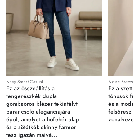
Navy Smart Casual
Azure Breeze
Ez az összeállítás a
Ez a szett a
tengerészkék dupla
tónusok fris
gombsoros blézer tekintélyt
és a moder
parancsoló eleganciájára
felsőrész st
épül, amelyet a hófehér alap
vonalvezeté
és a sötétkék skinny farmer
tesz igazán maivá...