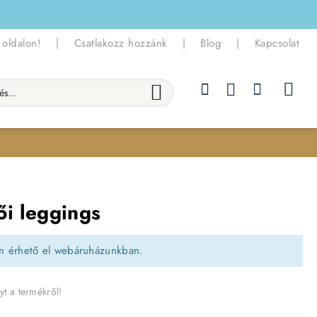
 oldalon!
|
Csatlakozz hozzánk
|
Blog
|
Kapcsolat
.
ői leggings
m érhető el webáruházunkban.
yt a termékről!