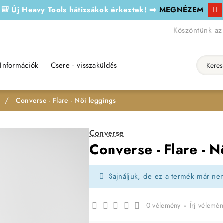
🎒 Új Heavy Tools hátizsákok érkeztek! ➡️
MEGNÉZEM
Köszöntünk az
Információk
Csere - visszaküldés
Keresés..
Converse - Flare - Női leggings
Converse
Converse - Flare - N
Sajnáljuk, de ez a termék már ne
0 vélemény
-
Írj vélemén