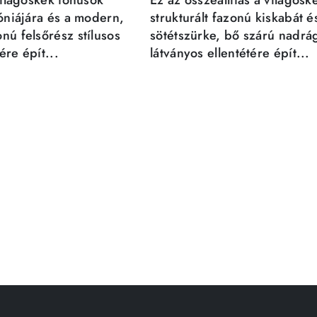
világoskék tónusok
Ez az összeállítás a világosk
móniájára és a modern,
strukturált fazonú kiskabát é
nú felsőrész stílusos
sötétszürke, bő szárú nadrá
re épít...
látványos ellentétére épít...