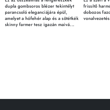
Ez az összeállítás a tengerészkék
Ez a szett a 
dupla gombsoros blézer tekintélyt
frissítő har
parancsoló eleganciájára épül,
dobozos fazo
amelyet a hófehér alap és a sötétkék
vonalvezetésé
skinny farmer tesz igazán maivá...