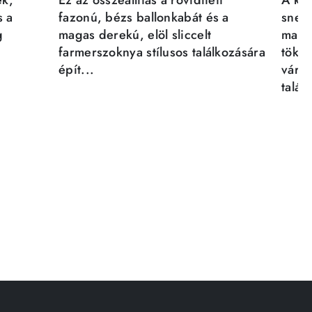
ék,
Ez az összeállítás a rövidített
A kén
s a
fazonú, bézs ballonkabát és a
sneak
g
magas derekú, elöl sliccelt
magab
farmerszoknya stílusos találkozására
tökél
épít...
város
talál