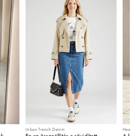
Urban Trench Denim
Heartb