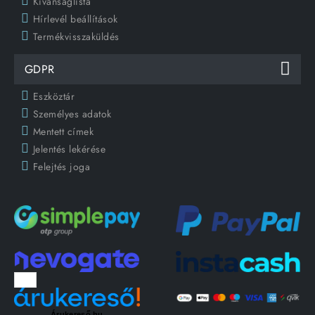
Kívánságlista
Hírlevél beállítások
Termékvisszaküldés
GDPR
Eszköztár
Személyes adatok
Mentett címek
Jelentés lekérése
Felejtés joga
Árukereső.hu