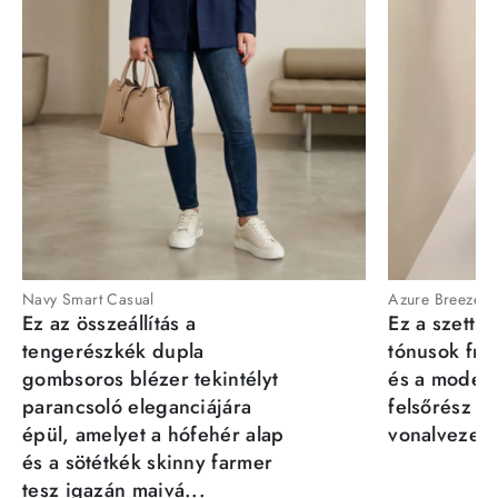
Navy Smart Casual
Azure Breeze
Ez az összeállítás a
Ez a szett a
tengerészkék dupla
tónusok fris
gombsoros blézer tekintélyt
és a moder
parancsoló eleganciájára
felsőrész st
épül, amelyet a hófehér alap
vonalvezeté
és a sötétkék skinny farmer
tesz igazán maivá...