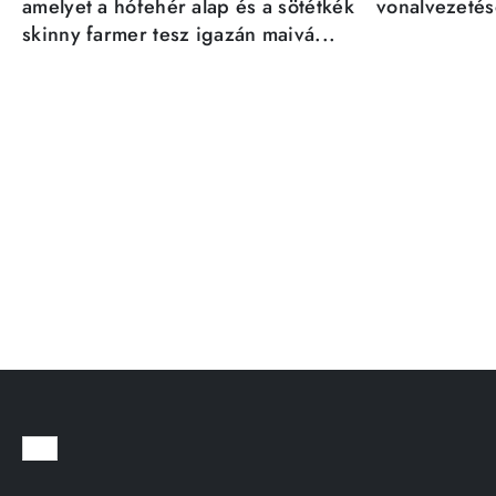
amelyet a hófehér alap és a sötétkék
vonalvezetésé
skinny farmer tesz igazán maivá...