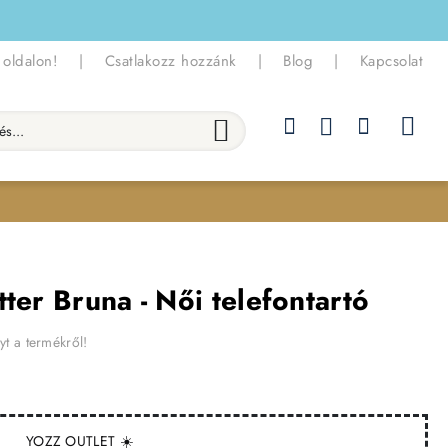
 oldalon!
|
Csatlakozz hozzánk
|
Blog
|
Kapcsolat
.
ter Bruna - Női telefontartó
yt a termékről!
YOZZ OUTLET ☀️