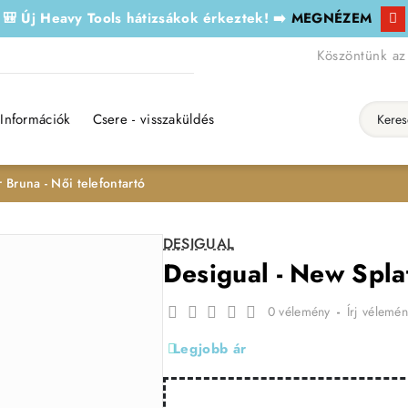
🎒 Új Heavy Tools hátizsákok érkeztek! ➡️
MEGNÉZEM
Köszöntünk az
Információk
Csere - visszaküldés
Keresés..
 Bruna - Női telefontartó
DESIGUAL
Desigual - New Splat
0 vélemény
-
Írj vélemén
Legjobb ár