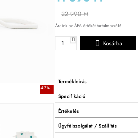
22 990 Ft
Áraink az ÁFA értékét tartalmazzák!
Kosárba
Termékleírás
-49%
Specifikáció
Értékelés
Ügyfélszolgálat / Szállítás