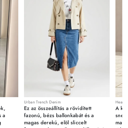
Urban Trench Denim
Heartb
ék,
Ez az összeállítás a rövidített
A kén
s a
fazonú, bézs ballonkabát és a
sneak
g
magas derekú, elöl sliccelt
magab