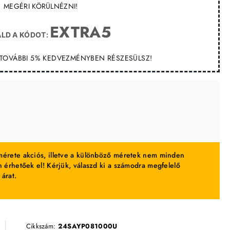
MEGÉRI KÖRÜLNÉZNI!
EXTRA5
LD A KÓDOT:
T TOVÁBBI 5% KEDVEZMÉNYBEN RÉSZESÜLSZ!
érete akciós, illetve a különböző méretek nem minden
 érhetőek el! Kérjük, válaszd ki a számodra megfelelő
 árat.
Cikkszám:
24SAYP081000U