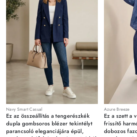
Navy Smart Casual
Azure Breeze
Ez az összeállítás a tengerészkék
Ez a szett a 
dupla gombsoros blézer tekintélyt
frissítő har
parancsoló eleganciájára épül,
dobozos fazo