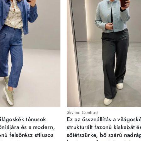
Skyline Contrast
világoskék tónusok
Ez az összeállítás a világosk
móniájára és a modern,
strukturált fazonú kiskabát é
nú felsőrész stílusos
sötétszürke, bő szárú nadrá