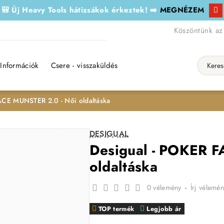
🎒 Új Heavy Tools hátizsákok érkeztek! ➡️
MEGNÉZEM
Köszöntünk az
Információk
Csere - visszaküldés
Keresés..
ACE MUNSTER 2.0 - Női oldaltáska
DESIGUAL
Desigual - POKER 
oldaltáska
0 vélemény
-
Írj vélemén
TOP termék
Legjobb ár