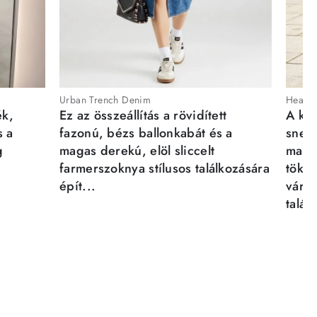
Urban Trench Denim
Heartb
ék,
Ez az összeállítás a rövidített
A kén
s a
fazonú, bézs ballonkabát és a
sneak
g
magas derekú, elöl sliccelt
magab
farmerszoknya stílusos találkozására
tökél
épít...
város
talál