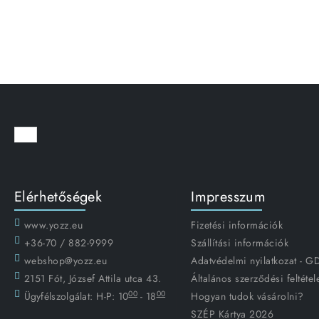
Elérhetőségek
Impresszum
www.yozz.eu
Fizetési információk
+36-70 / 882-9999
Szállítási információk
webshop@yozz.eu
Adatvédelmi nyilatkozat - 
2151 Fót, József Attila utca 43.
Általános szerződési feltétel
00
00
Ügyfélszolgálat:
H-P: 10
- 18
Hogyan tudok vásárolni?
SZÉP Kártya 2026