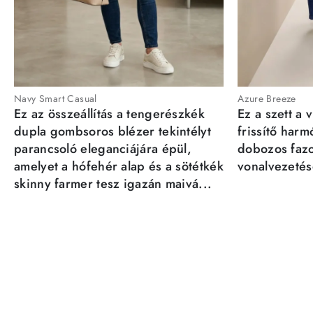
Navy Smart Casual
Azure Breeze
Ez az összeállítás a tengerészkék
Ez a szett a 
dupla gombsoros blézer tekintélyt
frissítő har
parancsoló eleganciájára épül,
dobozos fazo
amelyet a hófehér alap és a sötétkék
vonalvezetésé
skinny farmer tesz igazán maivá...