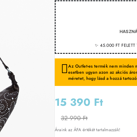
HASZNÁ
✨ 45.000 FT FELET
Az Outlet-es termék nem minden m
esetben ugyan azon az akciós áron
méretet, hogy lásd a hozzá tartozó
15 390 Ft
32 990 Ft
Áraink az ÁFA értékét tartalmazzák!