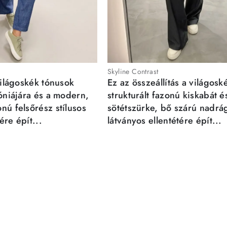
Skyline Contrast
világoskék tónusok
Ez az összeállítás a világosk
móniájára és a modern,
strukturált fazonú kiskabát é
nú felsőrész stílusos
sötétszürke, bő szárú nadrá
re épít...
látványos ellentétére épít...