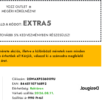
YOZZ OUTLET ☀️
MEGÉRI KÖRÜLNÉZNI!
EXTRA5
LD A KÓDOT:
T TOVÁBBI 5% KEDVEZMÉNYBEN RÉSZESÜLSZ!
érete akciós, illetve a különböző méretek nem minden
 érhetőek el! Kérjük, válaszd ki a számodra megfelelő
 árat.
Cikkszám:
25WAXP336009U
EAN:
8445110716892
Elérhetőség:
Raktáron
Várható szállítás:
2026.08.11.
Szállítási ár:
990 Ft-tól