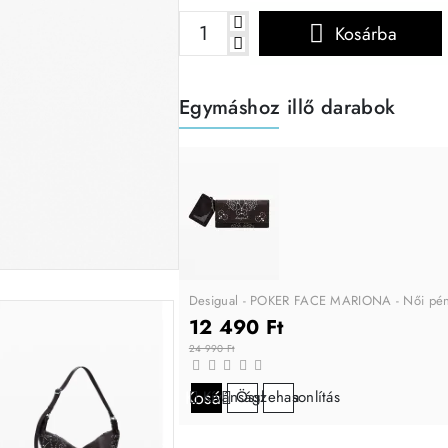
Kosárba
Egymáshoz illő darabok
-53%
Desigual - POKER FACE MARIONA - Női pén
12 490 Ft
24 990 Ft
Kosárba
Kívánságlistára
Összehasonlítás