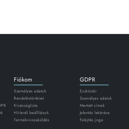
Fiókom
GDPR
Személyes adatok
Eszköztár
Rendeléstörténet
Személyes adatok
GDPR
Kívánságlista
Mentett címek
ek
Hírlevél beállítások
Jelentés lekérése
Termékvisszaküldés
Felejtés joga