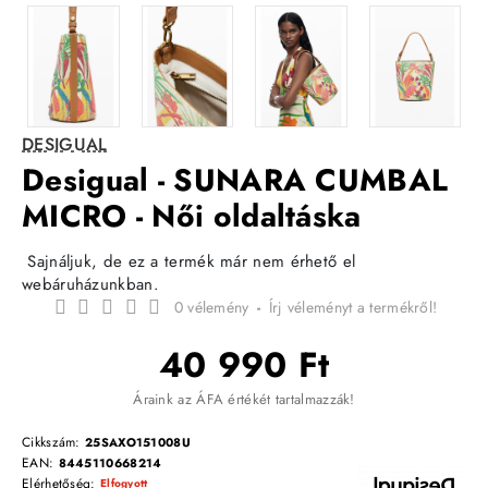
DESIGUAL
Desigual - SUNARA CUMBAL
MICRO - Női oldaltáska
Sajnáljuk, de ez a termék már nem érhető el
webáruházunkban.
0 vélemény
-
Írj véleményt a termékről!
40 990 Ft
Áraink az ÁFA értékét tartalmazzák!
Cikkszám:
25SAXO151008U
EAN:
8445110668214
Elérhetőség:
Elfogyott