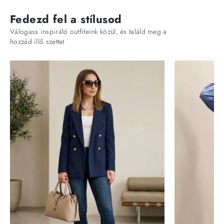
Fedezd fel a stílusod
Válogass inspiráló outfiteink közül, és találd meg a
hozzád illő szettet