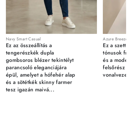
Navy Smart Casual
Azure Breeze
Ez az összeállítás a
Ez a szett a
tengerészkék dupla
tónusok fris
gombsoros blézer tekintélyt
és a moder
parancsoló eleganciájára
felsőrész st
épül, amelyet a hófehér alap
vonalvezeté
és a sötétkék skinny farmer
tesz igazán maivá...