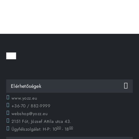
Elérhetőségek
www.yozz.eu
+36-70 / 882-9999
webshop@yozz.eu
2151 Fót, József Attila utca 43.
00
00
Ügyfélszolgálat:
H-P: 10
- 18