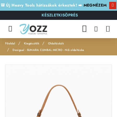
🎒 Új Heavy Tools hátizsákok érkeztek! ➡️
MEGNÉZEM
KÉSZLETKISÖPRÉS
Kiegészítők
Oldaltáskák
h
Desigual - SUNARA CUMBAL MICRO - Női oldaltáska
o
m
e