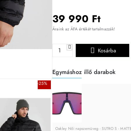
39 990 Ft
Áraink az ÁFA értékét tartalmazzák!
Kosárba
Egymáshoz illő darabok
-25%
Oakley Női napszemüveg - SUTRO S - MAT