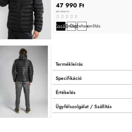
47 990 Ft
59 990 Ft
Kosárba
Kívánságlistára
Összehasonlítás
Termékleírás
Specifikáció
Értékelés
Ügyfélszolgálat / Szállítás