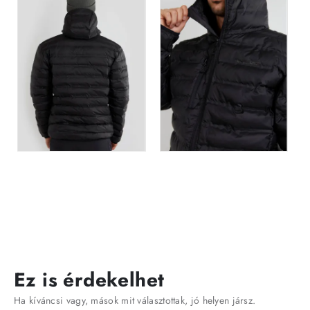
Ez is érdekelhet
Ha kíváncsi vagy, mások mit választottak, jó helyen jársz.