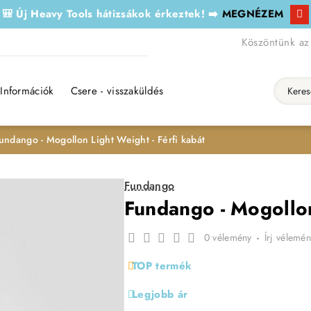
🎒 Új Heavy Tools hátizsákok érkeztek! ➡️
MEGNÉZEM
Köszöntünk az
Információk
Csere - visszaküldés
Keresés..
undango - Mogollon Light Weight - Férfi kabát
Fundango
Fundango - Mogollon
0 vélemény
-
Írj vélemén
TOP termék
Legjobb ár