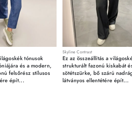
Skyline Contrast
világoskék tónusok
Ez az összeállítás a világosk
móniájára és a modern,
strukturált fazonú kiskabát é
nú felsőrész stílusos
sötétszürke, bő szárú nadrá
re épít...
látványos ellentétére épít...