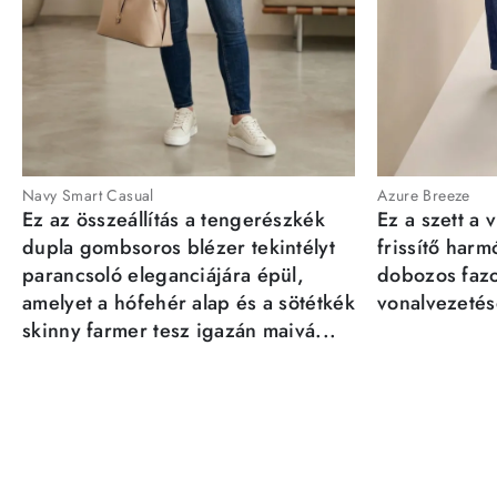
Navy Smart Casual
Azure Breeze
Ez az összeállítás a tengerészkék
Ez a szett a 
dupla gombsoros blézer tekintélyt
frissítő har
parancsoló eleganciájára épül,
dobozos fazo
amelyet a hófehér alap és a sötétkék
vonalvezetésé
skinny farmer tesz igazán maivá...