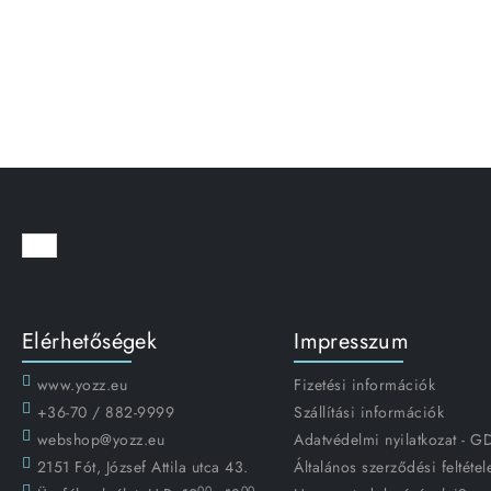
Elérhetőségek
Impresszum
www.yozz.eu
Fizetési információk
+36-70 / 882-9999
Szállítási információk
webshop@yozz.eu
Adatvédelmi nyilatkozat - 
2151 Fót, József Attila utca 43.
Általános szerződési feltétel
00
00