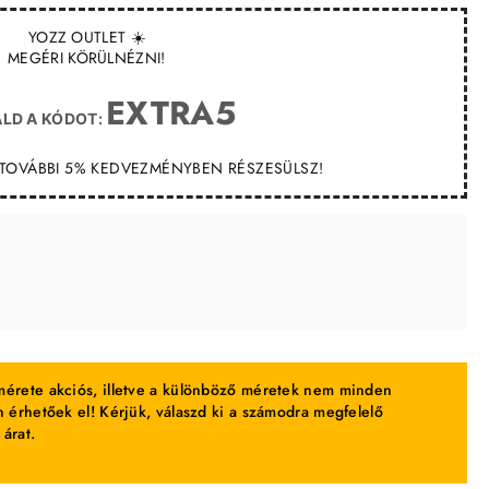
YOZZ OUTLET ☀️
MEGÉRI KÖRÜLNÉZNI!
EXTRA5
LD A KÓDOT:
T TOVÁBBI 5% KEDVEZMÉNYBEN RÉSZESÜLSZ!
érete akciós, illetve a különböző méretek nem minden
 érhetőek el! Kérjük, válaszd ki a számodra megfelelő
 árat.