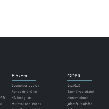
Fiókom
GDPR
Személyes adatok
Eszköztár
Rendeléstörténet
Személyes adatok
GDPR
Kívánságlista
Mentett címek
ek
Hírlevél beállítások
Jelentés lekérése