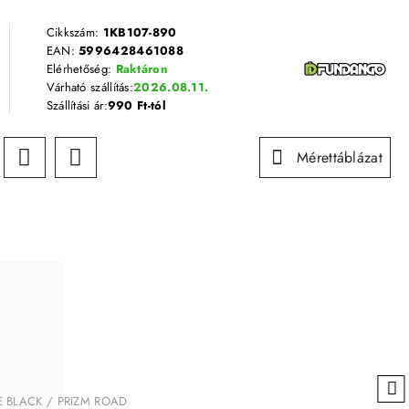
Cikkszám:
1KB107-890
EAN:
5996428461088
Elérhetőség:
Raktáron
Várható szállítás:
2026.08.11.
Szállítási ár:
990 Ft-tól
Mérettáblázat
TE BLACK / PRIZM ROAD