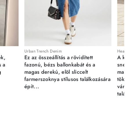
Urban Trench Denim
Heartb
ék,
Ez az összeállítás a rövidített
A kén
s a
fazonú, bézs ballonkabát és a
sneak
g
magas derekú, elöl sliccelt
magab
farmerszoknya stílusos találkozására
tökél
épít...
város
talál