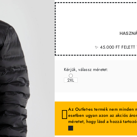
HASZNÁ
✨ 45.000 FT FELET
Kérjük, válassz méretet:
2XL
Az Outlet-es termék nem minden m
esetben ugyan azon az akciós áron
méretet, hogy lásd a hozzá tartozó