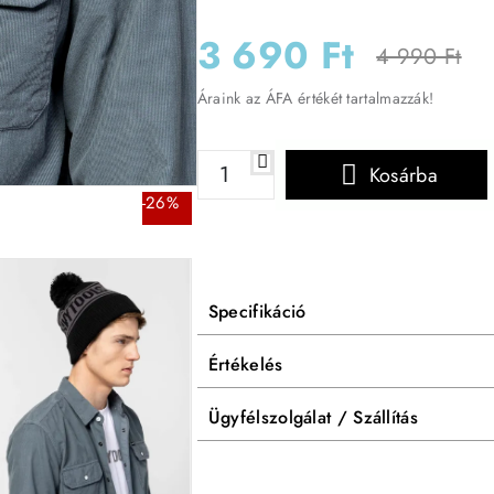
3 690 Ft
4 990 Ft
Áraink az ÁFA értékét tartalmazzák!
Kosárba
-26%
Specifikáció
Értékelés
Ügyfélszolgálat / Szállítás