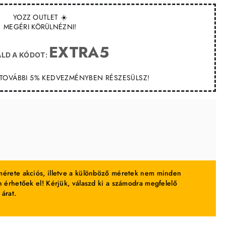
YOZZ OUTLET ☀️
MEGÉRI KÖRÜLNÉZNI!
EXTRA5
LD A KÓDOT:
T TOVÁBBI 5% KEDVEZMÉNYBEN RÉSZESÜLSZ!
érete akciós, illetve a különböző méretek nem minden
 érhetőek el! Kérjük, válaszd ki a számodra megfelelő
 árat.