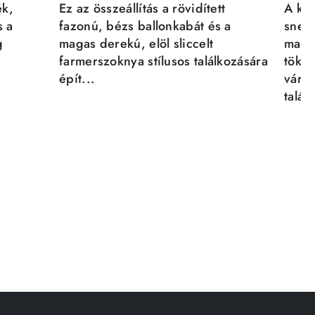
ék,
Ez az összeállítás a rövidített
A kén
s a
fazonú, bézs ballonkabát és a
sneak
g
magas derekú, elöl sliccelt
magab
farmerszoknya stílusos találkozására
tökél
épít...
város
talál