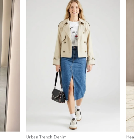
Urban Trench Denim
Heartb