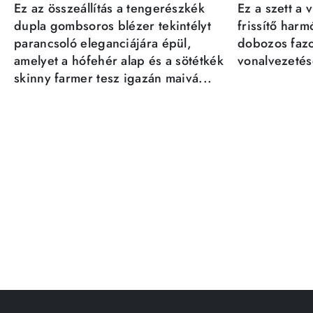
Ez az összeállítás a tengerészkék
Ez a szett a 
dupla gombsoros blézer tekintélyt
frissítő har
parancsoló eleganciájára épül,
dobozos fazo
amelyet a hófehér alap és a sötétkék
vonalvezetésé
skinny farmer tesz igazán maivá...