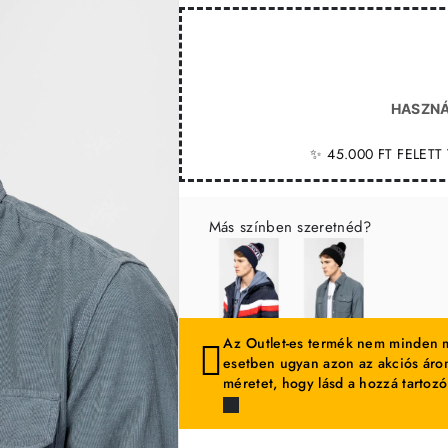
HASZNÁ
✨ 45.000 FT FELET
Más színben szeretnéd?
Az Outlet-es termék nem minden m
esetben ugyan azon az akciós áron
méretet, hogy lásd a hozzá tartozó