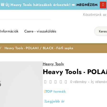
🎒 Új Heavy Tools hátizsákok érkeztek! ➡️
MEGNÉZEM
Köszöntünk az
Információk
Csere - visszaküldés
Keresés..
Heavy Tools - POLAMI / BLACK - Férfi sapka
Heavy Tools
Heavy Tools - POLA
0 vélemény
-
Írj vélemén
TOP termék
Legjobb ár