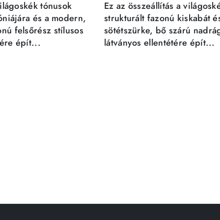
világoskék tónusok
Ez az összeállítás a világosk
móniájára és a modern,
strukturált fazonú kiskabát é
nú felsőrész stílusos
sötétszürke, bő szárú nadrá
re épít...
látványos ellentétére épít...