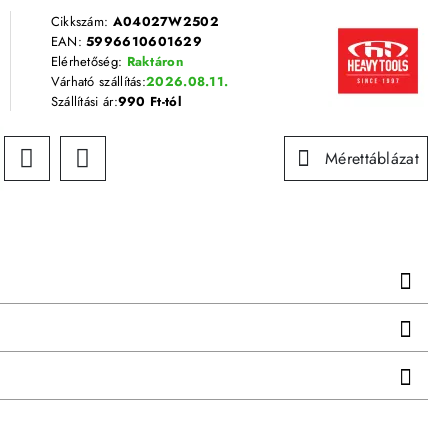
Cikkszám:
A04027W2502
EAN:
5996610601629
Elérhetőség:
Raktáron
Várható szállítás:
2026.08.11.
Szállítási ár:
990 Ft-tól
Mérettáblázat