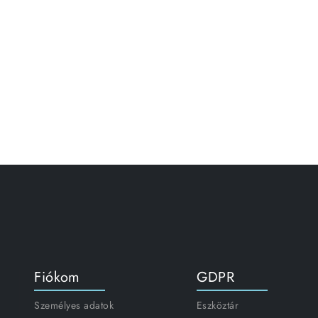
Fiókom
GDPR
Személyes adatok
Eszköztár