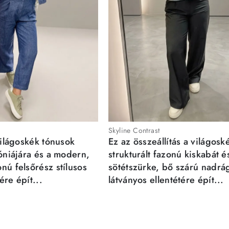
Skyline Contrast
világoskék tónusok
Ez az összeállítás a világosk
móniájára és a modern,
strukturált fazonú kiskabát é
nú felsőrész stílusos
sötétszürke, bő szárú nadrá
re épít...
látványos ellentétére épít...