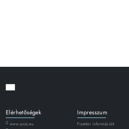
Elérhetőségek
Impresszum
www.yozz.eu
Fizetési információk