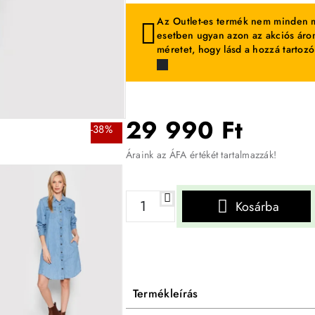
Az Outlet-es termék nem minden m
esetben ugyan azon az akciós áron
méretet, hogy lásd a hozzá tartozó
29 990 Ft
-38%
Áraink az ÁFA értékét tartalmazzák!
Kosárba
Termékleírás