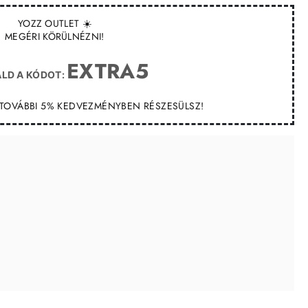
YOZZ OUTLET ☀️
MEGÉRI KÖRÜLNÉZNI!
EXTRA5
LD A KÓDOT:
T TOVÁBBI 5% KEDVEZMÉNYBEN RÉSZESÜLSZ!