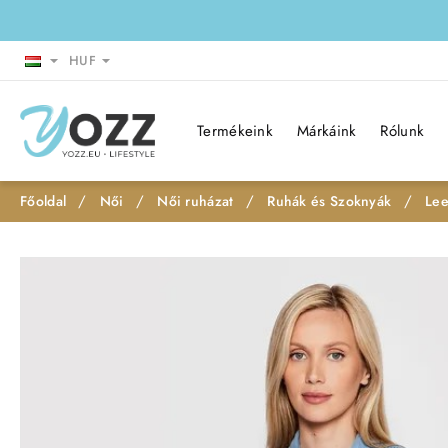
HUF
Termékeink
Márkáink
Rólunk
Női
Női ruházat
Ruhák és Szoknyák
Lee
h
o
Leárazás
m
e