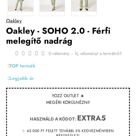
Oakley
Oakley - SOHO 2.0 - Férfi
melegítő nadrág
0 vélemény
-
Írj véleményt a termékről!
TOP termék
Legjobb ár
YOZZ OUTLET ☀️
MEGÉRI KÖRÜLNÉZNI!
EXTRA5
HASZNÁLD A KÓDOT:
✨ 45.000 FT FELETT TOVÁBBI 5% KEDVEZMÉNYBEN
RÉSZESÜLSZ!