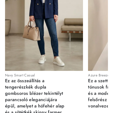
Navy Smart Casual
Azure Breeze
Ez az összeállítás a
Ez a szett a
tengerészkék dupla
tónusok fris
gombsoros blézer tekintélyt
és a moder
parancsoló eleganciájára
felsőrész st
épül, amelyet a hófehér alap
vonalvezeté
és a sötétkék skinny farmer