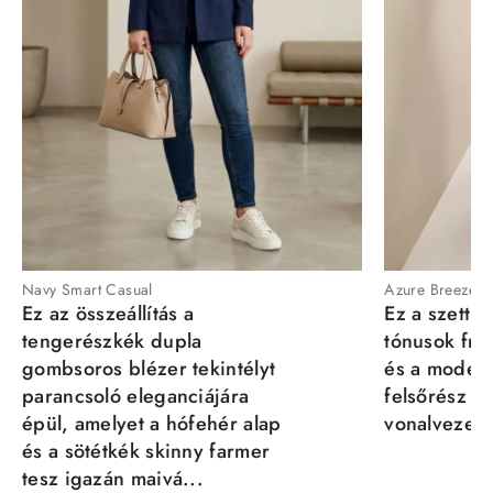
Navy Smart Casual
Azure Breeze
Ez az összeállítás a
Ez a szett a
tengerészkék dupla
tónusok fris
gombsoros blézer tekintélyt
és a moder
parancsoló eleganciájára
felsőrész st
épül, amelyet a hófehér alap
vonalvezeté
és a sötétkék skinny farmer
tesz igazán maivá...