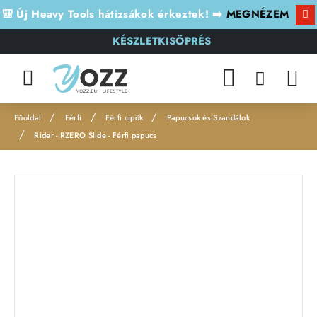
🎒 Új Heavy Tools hátizsákok érkeztek! ➡️
MEGNÉZEM
KÉSZLETKISÖPRÉS
Férfi
Férfi cipők
Papucsok és Szandálok
h
Rider - RZERO Slide - Férfi papucs
o
m
Leárazás
e