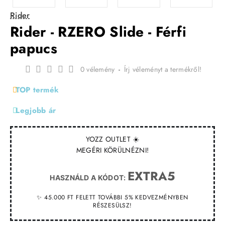
Rider
Rider - RZERO Slide - Férfi
papucs
0 vélemény
-
Írj véleményt a termékről!
TOP termék
Legjobb ár
YOZZ OUTLET ☀️
MEGÉRI KÖRÜLNÉZNI!
EXTRA5
HASZNÁLD A KÓDOT:
✨ 45.000 FT FELETT TOVÁBBI 5% KEDVEZMÉNYBEN
RÉSZESÜLSZ!