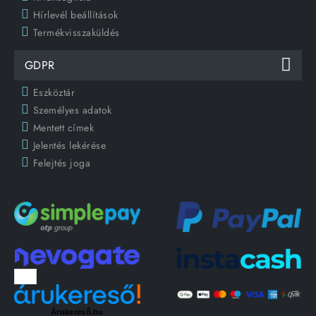
Hírlevél beállítások
Termékvisszaküldés
GDPR
Eszköztár
Személyes adatok
Mentett címek
Jelentés lekérése
Felejtés joga
Árukereső.hu