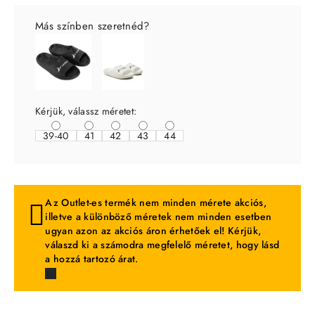
Más színben szeretnéd?
Kérjük, válassz méretet:
39-40
41
42
43
44
Az Outlet-es termék nem minden mérete akciós,
illetve a különböző méretek nem minden esetben
ugyan azon az akciós áron érhetőek el! Kérjük,
válaszd ki a számodra megfelelő méretet, hogy lásd
a hozzá tartozó árat.