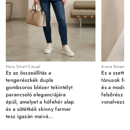
Navy Smart Casual
Azure Breeze
Ez az összeállítás a
Ez a szett a
tengerészkék dupla
tónusok fris
gombsoros blézer tekintélyt
és a moder
parancsoló eleganciájára
felsőrész st
épül, amelyet a hófehér alap
vonalvezeté
és a sötétkék skinny farmer
tesz igazán maivá...