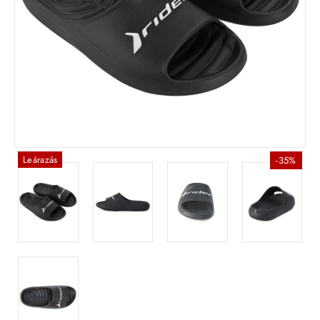
Leárazás
-35%