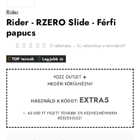
Rider
Rider - RZERO Slide - Férfi
papucs
0 vélemény
-
Írj véleményt a termékről!
TOP termék
Legjobb ár
YOZZ OUTLET ☀️
MEGÉRI KÖRÜLNÉZNI!
EXTRA5
HASZNÁLD A KÓDOT:
✨ 45.000 FT FELETT TOVÁBBI 5% KEDVEZMÉNYBEN
RÉSZESÜLSZ!