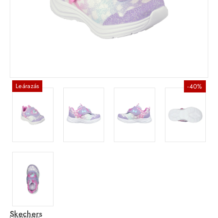
Leárazás
-40%
Skechers