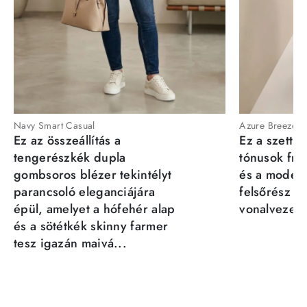
Navy Smart Casual
Azure Breeze
Ez az összeállítás a
Ez a szett a
tengerészkék dupla
tónusok fris
gombsoros blézer tekintélyt
és a moder
parancsoló eleganciájára
felsőrész st
épül, amelyet a hófehér alap
vonalvezeté
és a sötétkék skinny farmer
tesz igazán maivá...