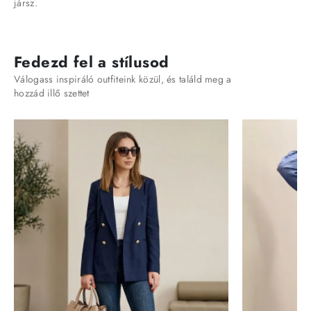
jársz.
Fedezd fel a stílusod
Válogass inspiráló outfiteink közül, és találd meg a
hozzád illő szettet