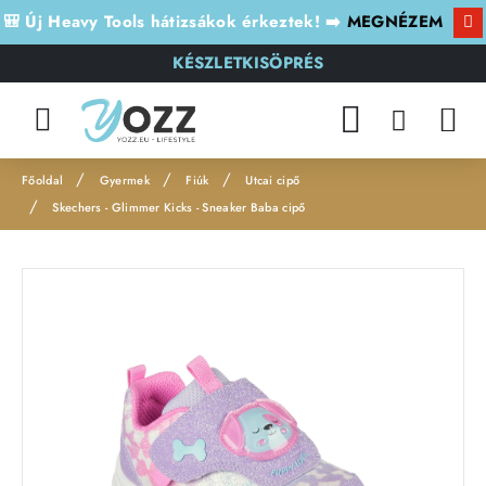
🎒 Új Heavy Tools hátizsákok érkeztek! ➡️
MEGNÉZEM
KÉSZLETKISÖPRÉS
Gyermek
Fiúk
Utcai cipő
h
Skechers - Glimmer Kicks - Sneaker Baba cipő
o
m
e