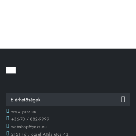
Elérhetőségek
www.yozz.eu
+36-70 / 882-9999
webshop@yozz.eu
2151 Fót, József Attila utca 43.