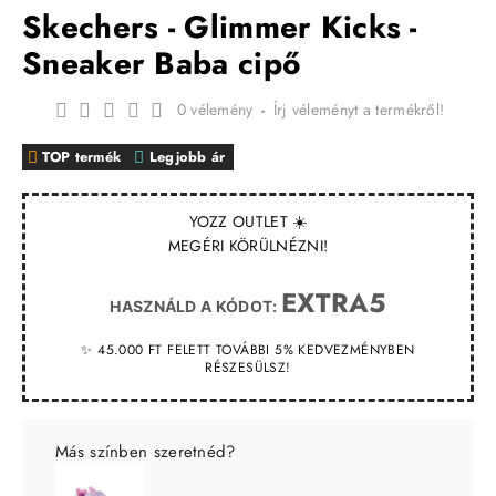
Skechers - Glimmer Kicks -
Sneaker Baba cipő
0 vélemény
-
Írj véleményt a termékről!
TOP termék
Legjobb ár
YOZZ OUTLET ☀️
MEGÉRI KÖRÜLNÉZNI!
EXTRA5
HASZNÁLD A KÓDOT:
✨ 45.000 FT FELETT TOVÁBBI 5% KEDVEZMÉNYBEN
RÉSZESÜLSZ!
Más színben szeretnéd?