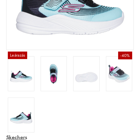
Leárazás
-40%
Skechers