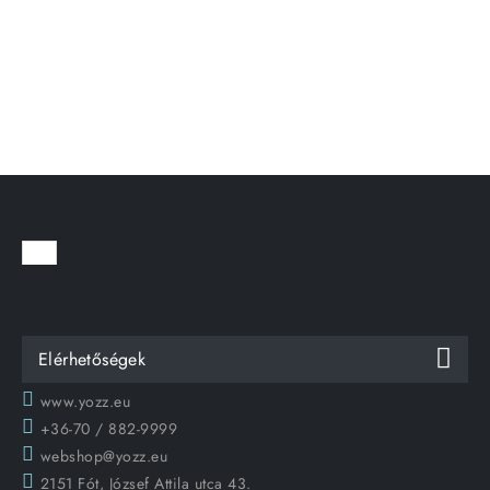
Elérhetőségek
www.yozz.eu
+36-70 / 882-9999
webshop@yozz.eu
2151 Fót, József Attila utca 43.