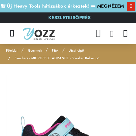
🎒 Új Heavy Tools hátizsákok érkeztek! ➡️
MEGNÉZEM
KÉSZLETKISÖPRÉS
Gyermek
Fiúk
Utcai cipő
h
Skechers - MICROSPEC ADVANCE - Sneaker Babacipő
o
m
e