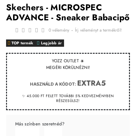
Skechers - MICROSPEC
ADVANCE - Sneaker Babacipő
0 vélemény
-
Írj véleményt a termékről!
TOP termék
Legjobb ár
YOZZ OUTLET ☀️
MEGÉRI KÖRÜLNÉZNI!
EXTRA5
HASZNÁLD A KÓDOT:
✨ 45.000 FT FELETT TOVÁBBI 5% KEDVEZMÉNYBEN
RÉSZESÜLSZ!
Más színben szeretnéd?