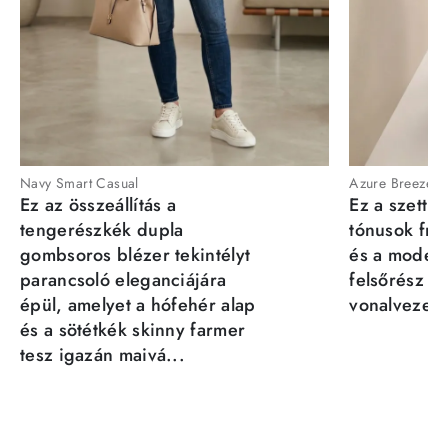
Navy Smart Casual
Azure Breeze
Ez az összeállítás a
Ez a szett a
tengerészkék dupla
tónusok fris
gombsoros blézer tekintélyt
és a moder
parancsoló eleganciájára
felsőrész st
épül, amelyet a hófehér alap
vonalvezeté
és a sötétkék skinny farmer
tesz igazán maivá...