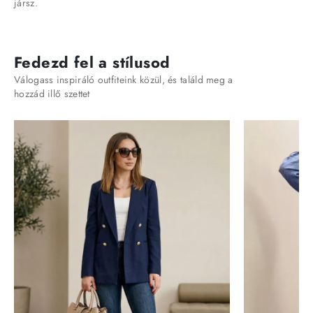
jársz.
Fedezd fel a stílusod
Válogass inspiráló outfiteink közül, és találd meg a
hozzád illő szettet