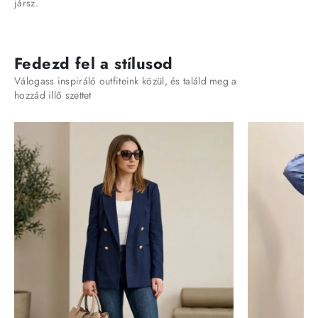
jársz.
Fedezd fel a stílusod
Válogass inspiráló outfiteink közül, és találd meg a
hozzád illő szettet