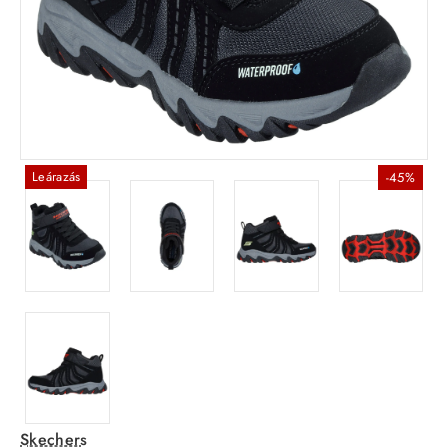
Leárazás
-45%
Skechers