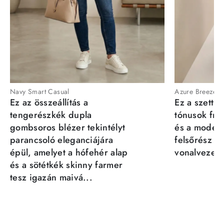
Navy Smart Casual
Azure Breeze
Ez az összeállítás a
Ez a szett a
tengerészkék dupla
tónusok fris
gombsoros blézer tekintélyt
és a moder
parancsoló eleganciájára
felsőrész st
épül, amelyet a hófehér alap
vonalvezeté
és a sötétkék skinny farmer
tesz igazán maivá...