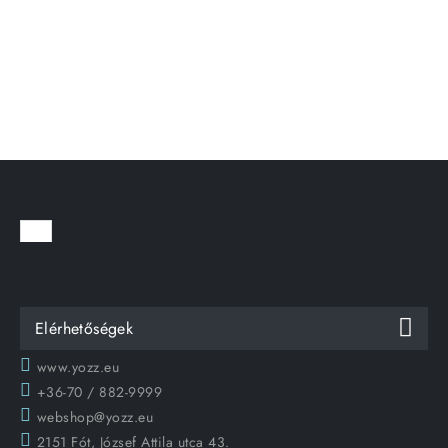
Elérhetőségek
www.yozz.eu
+36-70 / 882-9999
webshop@yozz.eu
2151 Fót, József Attila utca 43.