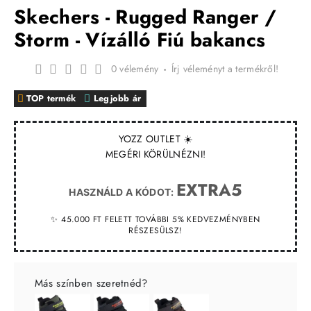
Skechers - Rugged Ranger /
Storm - Vízálló Fiú bakancs
0 vélemény
-
Írj véleményt a termékről!
TOP termék
Legjobb ár
YOZZ OUTLET ☀️
MEGÉRI KÖRÜLNÉZNI!
EXTRA5
HASZNÁLD A KÓDOT:
✨ 45.000 FT FELETT TOVÁBBI 5% KEDVEZMÉNYBEN
RÉSZESÜLSZ!
Más színben szeretnéd?