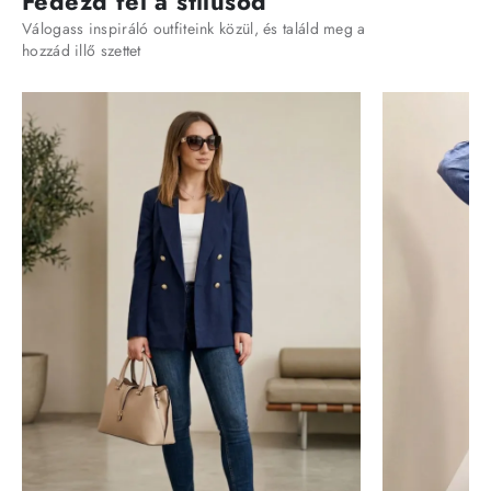
Fedezd fel a stílusod
Válogass inspiráló outfiteink közül, és találd meg a
hozzád illő szettet