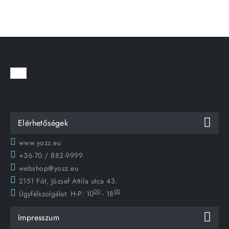
Elérhetőségek
www.yozz.eu
+36-70 / 882-9999
webshop@yozz.eu
2151 Fót, József Attila utca 43.
00
00
Ügyfélszolgálat:
H-P: 10
- 18
Impresszum