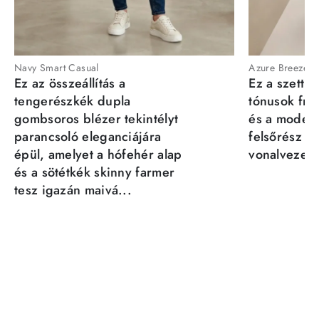
Navy Smart Casual
Azure Breeze
Ez az összeállítás a
Ez a szett a
tengerészkék dupla
tónusok fris
gombsoros blézer tekintélyt
és a moder
parancsoló eleganciájára
felsőrész st
épül, amelyet a hófehér alap
vonalvezeté
és a sötétkék skinny farmer
tesz igazán maivá...