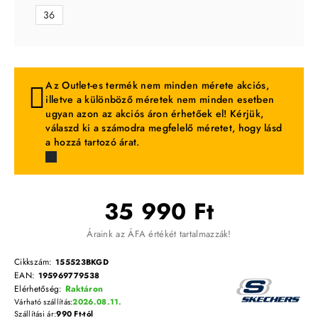
36
Az Outlet-es termék nem minden mérete akciós,
illetve a különböző méretek nem minden esetben
ugyan azon az akciós áron érhetőek el! Kérjük,
válaszd ki a számodra megfelelő méretet, hogy lásd
a hozzá tartozó árat.
35 990 Ft
Áraink az ÁFA értékét tartalmazzák!
Cikkszám:
155523BKGD
EAN:
195969779538
Elérhetőség:
Raktáron
Várható szállítás:
2026.08.11.
Szállítási ár:
990 Ft-tól