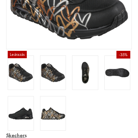
Leárazás
-35%
Skechers