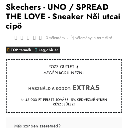
Skechers - UNO / SPREAD
THE LOVE - Sneaker Női utcai
cipő
0 vélemény
-
Írj véleményt a termékről!
TOP termék
Legjobb ár
YOZZ OUTLET ☀️
MEGÉRI KÖRÜLNÉZNI!
EXTRA5
HASZNÁLD A KÓDOT:
✨ 45.000 FT FELETT TOVÁBBI 5% KEDVEZMÉNYBEN
RÉSZESÜLSZ!
Más színben szeretnéd?