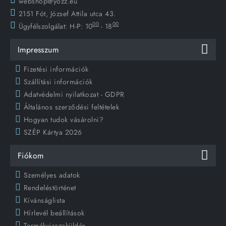
webshop@yozz.eu
2151 Fót, József Attila utca 43.
00
00
Ügyfélszolgálat:
H-P: 10
- 18
Impresszum
Fizetési információk
Szállítási információk
Adatvédelmi nyilatkozat - GDPR
Általános szerződési feltételek
Hogyan tudok vásárolni?
SZÉP Kártya 2026
Fiókom
Személyes adatok
Rendeléstörténet
Kívánságlista
Hírlevél beállítások
Termékvisszaküldés