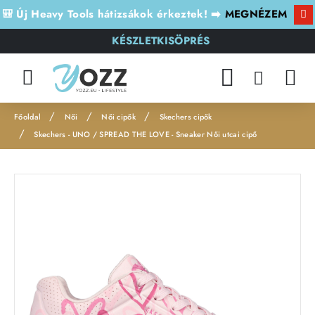
🎒 Új Heavy Tools hátizsákok érkeztek! ➡️
MEGNÉZEM
KÉSZLETKISÖPRÉS
Női
Női cipők
Skechers cipők
h
Skechers - UNO / SPREAD THE LOVE - Sneaker Női utcai cipő
o
m
e