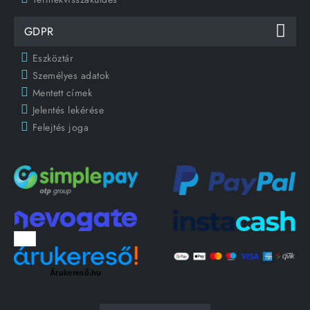
GDPR
Eszköztár
Személyes adatok
Mentett címek
Jelentés lekérése
Felejtés joga
Árukereső.hu