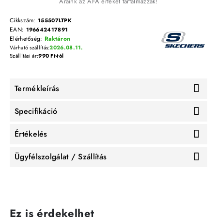
Áraink az ÁFA értékét tartalmazzák!
Cikkszám:
155507LTPK
EAN:
196642417891
Elérhetőség:
Raktáron
Várható szállítás:
2026.08.11.
Szállítási ár:
990 Ft-tól
Termékleírás
Specifikáció
Értékelés
Ügyfélszolgálat / Szállítás
Ez is érdekelhet