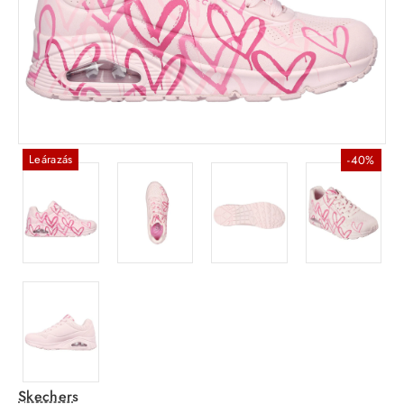
Leárazás
-40%
Skechers