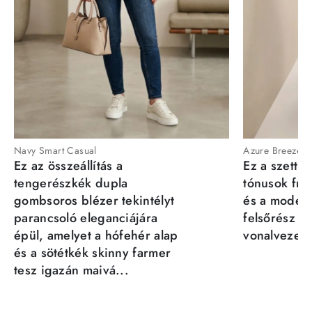
Navy Smart Casual
Azure Breeze
Ez az összeállítás a
Ez a szett a
tengerészkék dupla
tónusok fris
gombsoros blézer tekintélyt
és a moder
parancsoló eleganciájára
felsőrész st
épül, amelyet a hófehér alap
vonalvezeté
és a sötétkék skinny farmer
tesz igazán maivá...