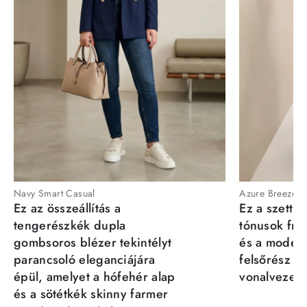
Navy Smart Casual
Azure Breeze
Ez az összeállítás a
Ez a szett a
tengerészkék dupla
tónusok fris
gombsoros blézer tekintélyt
és a moder
parancsoló eleganciájára
felsőrész st
épül, amelyet a hófehér alap
vonalvezeté
és a sötétkék skinny farmer