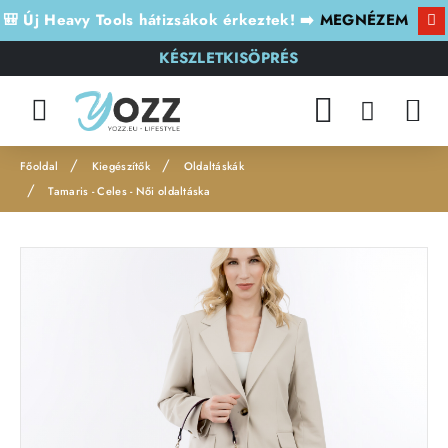
🎒 Új Heavy Tools hátizsákok érkeztek! ➡️
MEGNÉZEM
KÉSZLETKISÖPRÉS
Kiegészítők
Oldaltáskák
h
Tamaris - Celes - Női oldaltáska
o
m
Leárazás
e