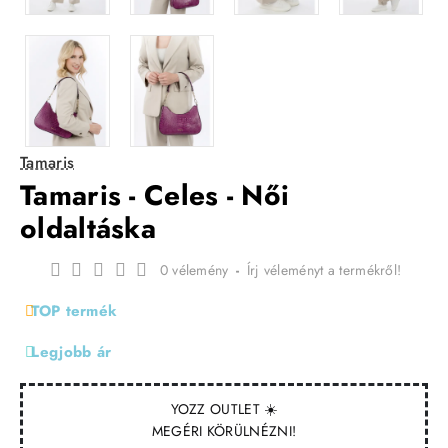
Tamaris
Tamaris - Celes - Női
oldaltáska
0 vélemény
-
Írj véleményt a termékről!
TOP termék
Legjobb ár
YOZZ OUTLET ☀️
MEGÉRI KÖRÜLNÉZNI!