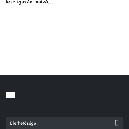
tesz igazán maivá...
Elérhetőségek