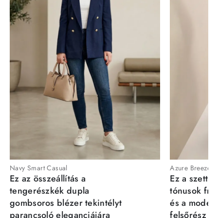
Navy Smart Casual
Azure Breeze
Ez az összeállítás a
Ez a szett a
tengerészkék dupla
tónusok fris
gombsoros blézer tekintélyt
és a moder
parancsoló eleganciájára
felsőrész st