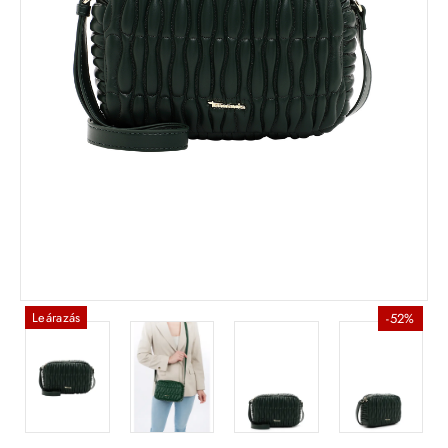
Leárazás
-52%