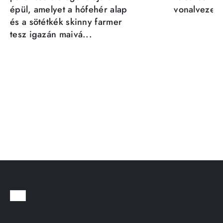
épül, amelyet a hófehér alap
vonalvezeté
és a sötétkék skinny farmer
tesz igazán maivá...