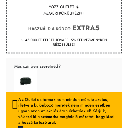
YOZZ OUTLET ☀️
MEGÉRI KÖRÜLNÉZNI!
EXTRA5
HASZNÁLD A KÓDOT:
✨ 45.000 FT FELETT TOVÁBBI 5% KEDVEZMÉNYBEN
RÉSZESÜLSZ!
Más színben szeretnéd?
Az Outlet-es termék nem minden mérete akciós,
illetve a különböző méretek nem minden esetben
ugyan azon az akciós áron érhetőek el! Kérjük,
válaszd ki a számodra megfelelő méretet, hogy lásd
a hozzá tartozó árat.