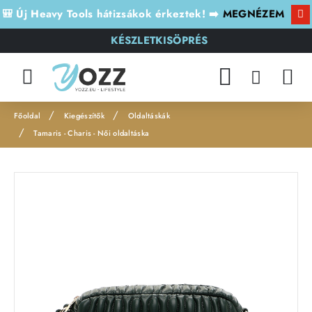
🎒 Új Heavy Tools hátizsákok érkeztek! ➡️
MEGNÉZEM
KÉSZLETKISÖPRÉS
Kiegészítők
Oldaltáskák
h
Tamaris - Charis - Női oldaltáska
o
m
e