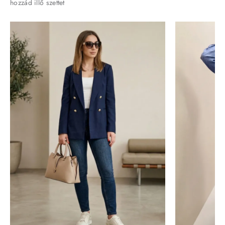
hozzád illő szettet