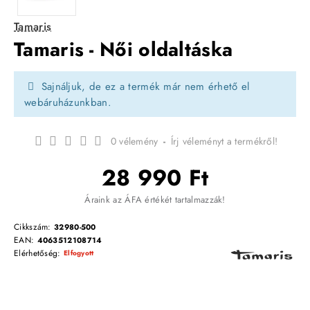
Tamaris
Tamaris - Női oldaltáska
Sajnáljuk, de ez a termék már nem érhető el
webáruházunkban.
0 vélemény
-
Írj véleményt a termékről!
28 990 Ft
Áraink az ÁFA értékét tartalmazzák!
Cikkszám:
32980-500
EAN:
4063512108714
Elérhetőség:
Elfogyott