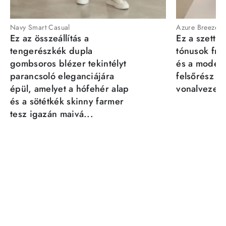
Navy Smart Casual
Azure Breeze
Ez az összeállítás a
Ez a szett a
tengerészkék dupla
tónusok fris
gombsoros blézer tekintélyt
és a moder
parancsoló eleganciájára
felsőrész st
épül, amelyet a hófehér alap
vonalvezeté
és a sötétkék skinny farmer
tesz igazán maivá...