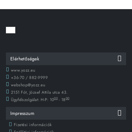
Elérhetőségek
www.yozz.eu
+36-70 / 882-9999
webshop@yozz.eu
2151 Fót, József Attila utca 43.
00
00
Ügyfélszolgálat:
H-P: 10
- 18
Impresszum
Fizetési információk
Szállítási információk