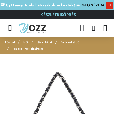
🎒 Új Heavy Tools hátizsákok érkeztek! ➡️
MEGNÉZEM
KÉSZLETKISÖPRÉS
Női
Női ruházat
Party kollekció
h
Tamaris - Női oldaltáska
o
m
e