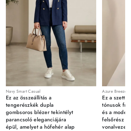
Navy Smart Casual
Azure Breeze
Ez az összeállítás a
Ez a szett a
tengerészkék dupla
tónusok fris
gombsoros blézer tekintélyt
és a moder
parancsoló eleganciájára
felsőrész st
épül, amelyet a hófehér alap
vonalvezeté