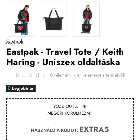
Eastpak
Eastpak - Travel Tote / Keith
Haring - Uniszex oldaltáska
0 vélemény
-
Írj véleményt a termékről!
Legjobb ár
YOZZ OUTLET ☀️
MEGÉRI KÖRÜLNÉZNI!
EXTRA5
HASZNÁLD A KÓDOT: