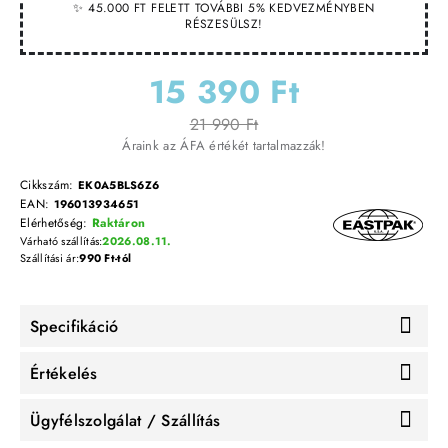
✨ 45.000 FT FELETT TOVÁBBI 5% KEDVEZMÉNYBEN
RÉSZESÜLSZ!
15 390 Ft
21 990 Ft
Áraink az ÁFA értékét tartalmazzák!
Cikkszám:
EK0A5BLS6Z6
EAN:
196013934651
Elérhetőség:
Raktáron
Várható szállítás:
2026.08.11.
Szállítási ár:
990 Ft-tól
Specifikáció
Értékelés
Ügyfélszolgálat / Szállítás