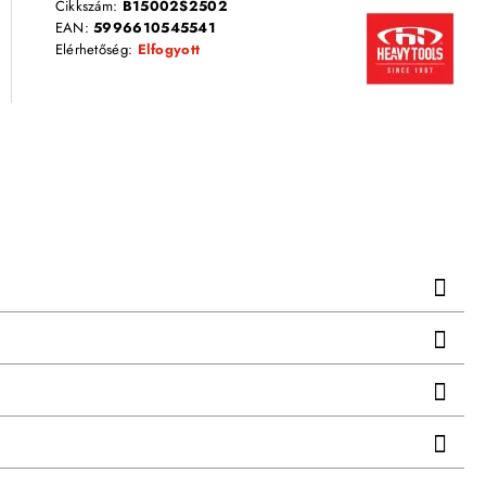
Cikkszám:
B15002S2502
EAN:
5996610545541
Elérhetőség:
Elfogyott