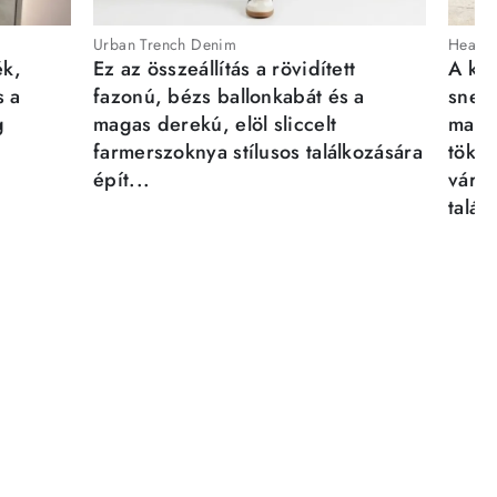
Urban Trench Denim
Heartb
ék,
Ez az összeállítás a rövidített
A kén
s a
fazonú, bézs ballonkabát és a
sneak
g
magas derekú, elöl sliccelt
magab
farmerszoknya stílusos találkozására
tökél
épít...
város
talál