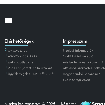
Elérhetőségek
Impresszum
www.yozz.eu
Fizetési információk
+36-70 / 882-9999
Szállítási információk
webshop@yozz.eu
Adatvédelmi nyilatkozat - 
2151 Fót, József Attila utca 43.
Általános szerződési feltétel
00
00
Ügyfélszolgálat:
H-P: 10
- 18
Hogyan tudok vásárolni?
SZÉP Kártya 2026
Minden jog fenntartva © 2025 | Készítette: