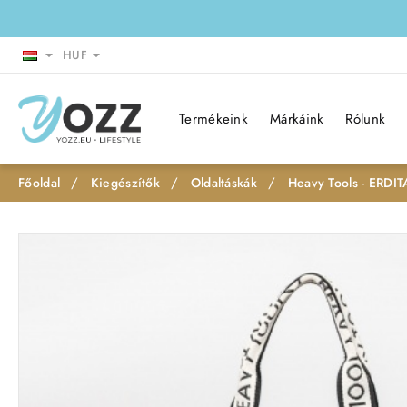
HUF
Termékeink
Márkáink
Rólunk
Kiegészítők
Oldaltáskák
Heavy Tools - ERDIT
h
o
m
e