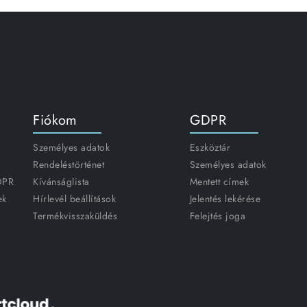
Fiókom
GDPR
Személyes adatok
Eszköztár
Rendeléstörténet
Személyes adatok
GDPR
Kívánságlista
Mentett címek
ek
Hírlevél beállítások
Jelentés lekérése
Termékvisszaküldés
Felejtés joga