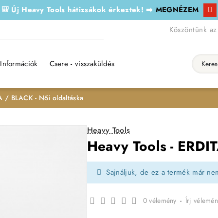
🎒 Új Heavy Tools hátizsákok érkeztek! ➡️
MEGNÉZEM
Köszöntünk az
Információk
Csere - visszaküldés
Keresés..
A / BLACK - Női oldaltáska
Heavy Tools
Heavy Tools - ERDIT
Sajnáljuk, de ez a termék már ne
0 vélemény
-
Írj vélemén