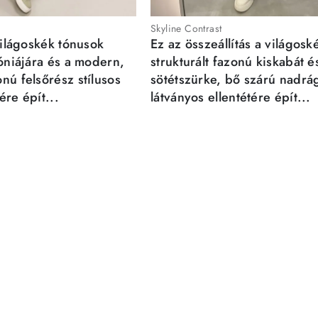
Skyline Contrast
világoskék tónusok
Ez az összeállítás a világosk
móniájára és a modern,
strukturált fazonú kiskabát é
nú felsőrész stílusos
sötétszürke, bő szárú nadrá
re épít...
látványos ellentétére épít...