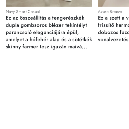
Navy Smart Casual
Azure Breeze
Ez az összeállítás a tengerészkék
Ez a szett a 
dupla gombsoros blézer tekintélyt
frissítő har
parancsoló eleganciájára épül,
dobozos fazo
amelyet a hófehér alap és a sötétkék
vonalvezetésé
skinny farmer tesz igazán maivá...