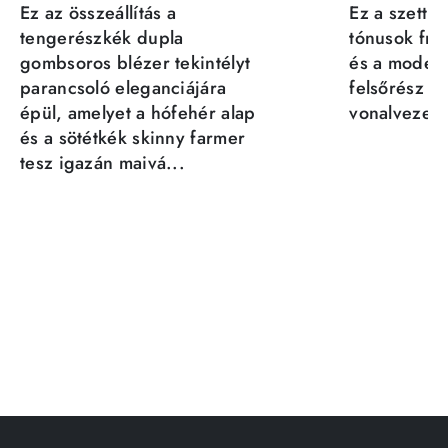
Ez az összeállítás a
Ez a szett a
tengerészkék dupla
tónusok fris
gombsoros blézer tekintélyt
és a moder
parancsoló eleganciájára
felsőrész st
épül, amelyet a hófehér alap
vonalvezeté
és a sötétkék skinny farmer
tesz igazán maivá...