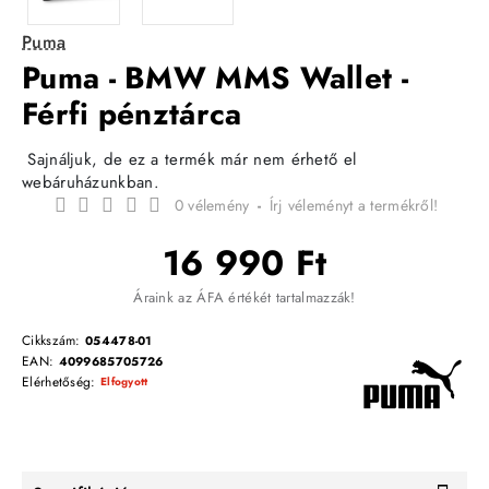
Puma
Puma - BMW MMS Wallet -
Férfi pénztárca
Sajnáljuk, de ez a termék már nem érhető el
webáruházunkban.
0 vélemény
-
Írj véleményt a termékről!
16 990 Ft
Áraink az ÁFA értékét tartalmazzák!
Cikkszám:
054478-01
EAN:
4099685705726
Elérhetőség:
Elfogyott