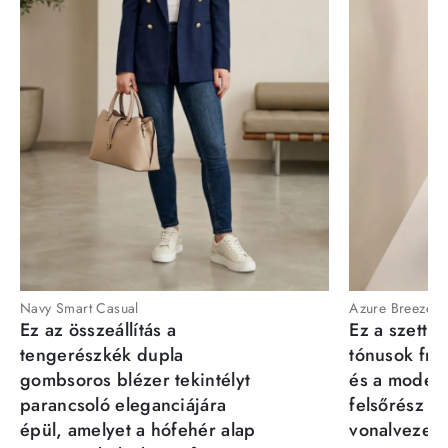
Navy Smart Casual
Azure Breeze
Ez az összeállítás a
Ez a szett a
tengerészkék dupla
tónusok fris
gombsoros blézer tekintélyt
és a moder
parancsoló eleganciájára
felsőrész st
épül, amelyet a hófehér alap
vonalvezeté