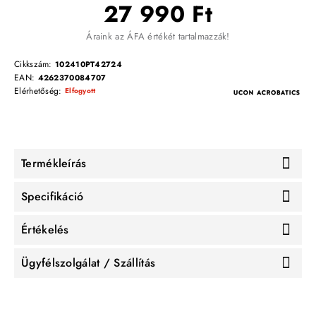
27 990 Ft
Áraink az ÁFA értékét tartalmazzák!
Cikkszám:
102410PT42724
EAN:
4262370084707
Elérhetőség:
Elfogyott
Termékleírás
Specifikáció
Értékelés
Ügyfélszolgálat / Szállítás