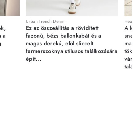
Urban Trench Denim
Heartb
ék,
Ez az összeállítás a rövidített
A kén
s a
fazonú, bézs ballonkabát és a
sneak
g
magas derekú, elöl sliccelt
magab
farmerszoknya stílusos találkozására
tökél
épít...
város
talál