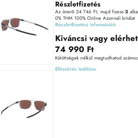
Részletfizetés
Az önerő 24 746 Ft, majd fizess
2
alk
0% THM
100% Online
Azonnali bírálat
Részletfizetési információk
Kiváncsi vagy elérhet
74 990 Ft
Kötöttségek nélkül megtudhatod számodra
Előszűrés indítása