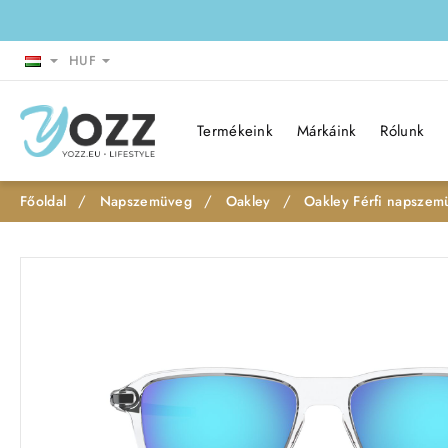
HUF
Termékeink
Márkáink
Rólunk
Napszemüveg
Oakley
Oakley Férfi napsze
h
o
m
e