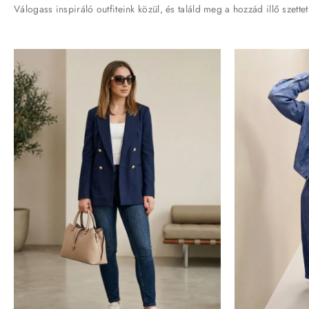
Válogass inspiráló outfiteink közül, és találd meg a hozzád illő szettet