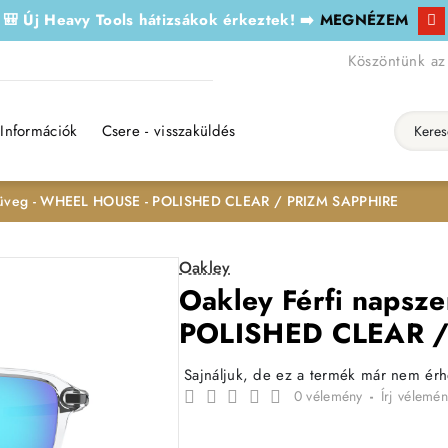
🎒 Új Heavy Tools hátizsákok érkeztek! ➡️
MEGNÉZEM
Köszöntünk az
Információk
Csere - visszaküldés
Keresés..
müveg - WHEEL HOUSE - POLISHED CLEAR / PRIZM SAPPHIRE
Oakley
Oakley Férfi naps
POLISHED CLEAR /
Sajnáljuk, de ez a termék már nem ér
0 vélemény
-
Írj vélemén