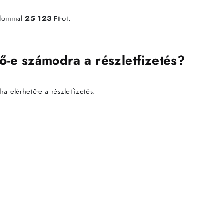
alommal
25 123 Ft
-ot.
ő-e számodra a részletfizetés?
 elérhető-e a részletfizetés.