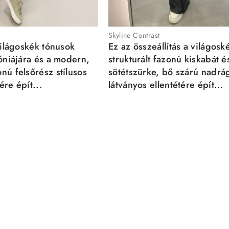
Skyline Contrast
világoskék tónusok
Ez az összeállítás a világosk
móniájára és a modern,
strukturált fazonú kiskabát é
nú felsőrész stílusos
sötétszürke, bő szárú nadrá
re épít...
látványos ellentétére épít...