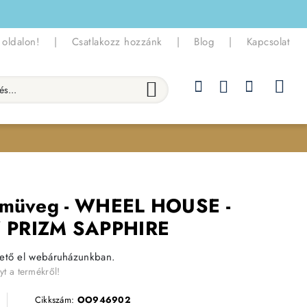
 oldalon!
|
Csatlakozz hozzánk
|
Blog
|
Kapcsolat
.
zemüveg - WHEEL HOUSE -
 PRIZM SAPPHIRE
hető el webáruházunkban.
yt a termékről!
Cikkszám:
OO946902