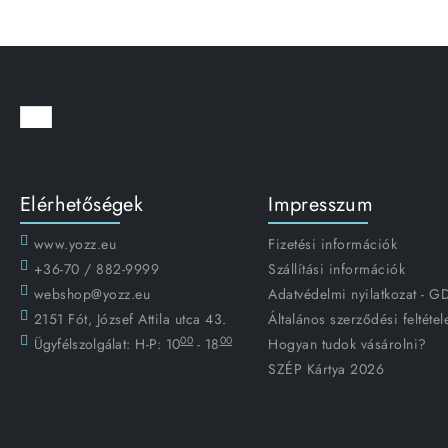
Elérhetőségek
Impresszum
www.yozz.eu
Fizetési információk
+36-70 / 882-9999
Szállítási információk
webshop@yozz.eu
Adatvédelmi nyilatkozat - 
2151 Fót, József Attila utca 43.
Általános szerződési feltétel
00
00
Ügyfélszolgálat:
H-P: 10
- 18
Hogyan tudok vásárolni?
SZÉP Kártya 2026