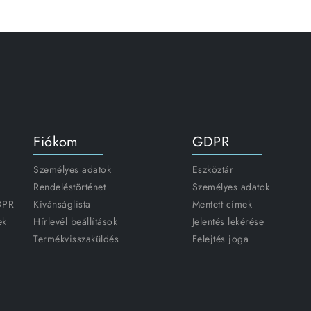
Fiókom
GDPR
Személyes adatok
Eszköztár
Rendeléstörténet
Személyes adatok
GDPR
Kívánságlista
Mentett címek
ek
Hírlevél beállítások
Jelentés lekérése
Termékvisszaküldés
Felejtés joga