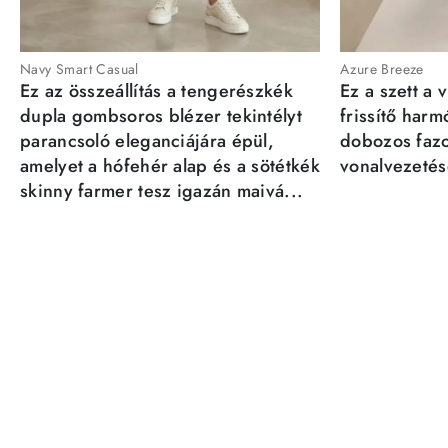
Navy Smart Casual
Azure Breeze
Ez az összeállítás a tengerészkék
Ez a szett a 
dupla gombsoros blézer tekintélyt
frissítő har
parancsoló eleganciájára épül,
dobozos fazo
amelyet a hófehér alap és a sötétkék
vonalvezetésé
skinny farmer tesz igazán maivá...