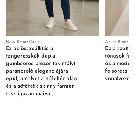
Navy Smart Casual
Azure Breeze
Ez az összeállítás a
Ez a szett a
tengerészkék dupla
tónusok fris
gombsoros blézer tekintélyt
és a moder
parancsoló eleganciájára
felsőrész st
épül, amelyet a hófehér alap
vonalvezeté
és a sötétkék skinny farmer
tesz igazán maivá...