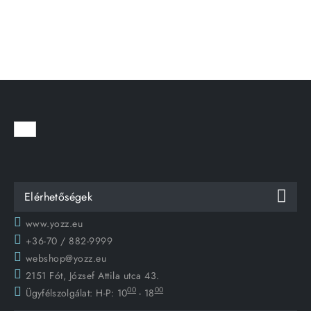
Elérhetőségek
www.yozz.eu
+36-70 / 882-9999
webshop@yozz.eu
2151 Fót, József Attila utca 43.
00
00
Ügyfélszolgálat:
H-P: 10
- 18