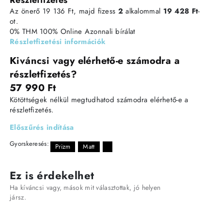
Az önerő 19 136 Ft, majd fizess
2
alkalommal
19 428 Ft
-
ot.
0% THM
100% Online
Azonnali bírálat
Részletfizetési információk
Kiváncsi vagy elérhető-e számodra a
részletfizetés?
57 990 Ft
Kötöttségek nélkül megtudhatod számodra elérhető-e a
részletfizetés.
Előszűrés indítása
Gyorskeresés:
Prizm
Matt
Ez is érdekelhet
Ha kíváncsi vagy, mások mit választottak, jó helyen
jársz.