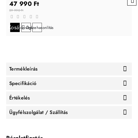
47 990 Ft
59 990 Ft
Kosárba
Kívánságlistára
Összehasonlítás
Termékleírás
Specifikáció
Értékelés
Ügyfélszolgálat / Szállítás
Részletfizetés