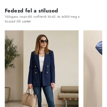
Fedezd fel a stílusod
Válogass inspiráló outfiteink közül, és találd meg a
hozzád illő szettet