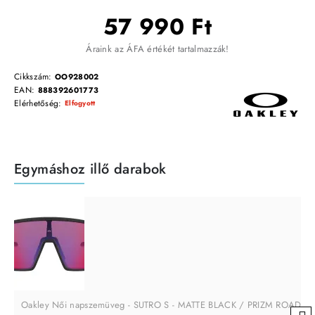
57 990 Ft
Áraink az ÁFA értékét tartalmazzák!
Cikkszám:
OO928002
EAN:
888392601773
Elérhetőség:
Elfogyott
Egymáshoz illő darabok
Oakley Női napszemüveg - SUTRO S - MATTE BLACK / PRIZM ROAD