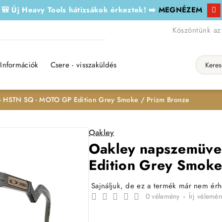
🎒 Új Heavy Tools hátizsákok érkeztek! ➡️
MEGNÉZEM
Köszöntünk az
Információk
Csere - visszaküldés
Keresés..
- HSTN SQ - MOTO GP Edition Grey Smoke / Prizm Bronze
Oakley
Oakley napszemüve
Edition Grey Smoke
Sajnáljuk, de ez a termék már nem ér
0 vélemény
-
Írj vélemén