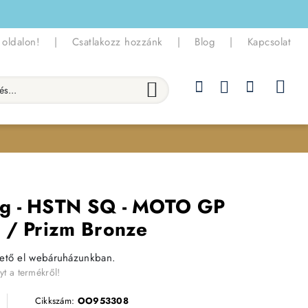
 oldalon!
|
Csatlakozz hozzánk
|
Blog
|
Kapcsolat
.
g - HSTN SQ - MOTO GP
 / Prizm Bronze
hető el webáruházunkban.
yt a termékről!
Cikkszám:
OO953308