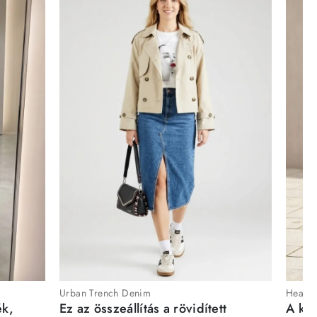
Urban Trench Denim
Heartb
ék,
Ez az összeállítás a rövidített
A kén