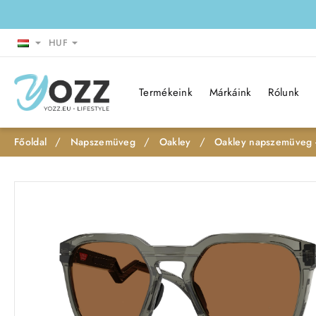
HUF
Termékeink
Márkáink
Rólunk
Napszemüveg
Oakley
Oakley napszemüveg 
h
o
m
e