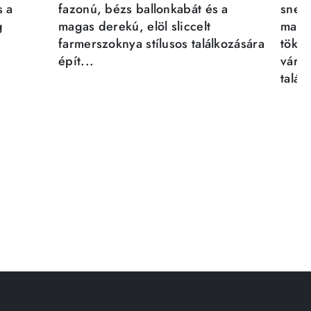
s a
fazonú, bézs ballonkabát és a
sneak
g
magas derekú, elöl sliccelt
magab
farmerszoknya stílusos találkozására
tökél
épít...
város
talál