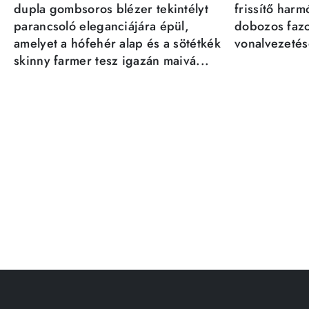
dupla gombsoros blézer tekintélyt
frissítő har
parancsoló eleganciájára épül,
dobozos fazo
amelyet a hófehér alap és a sötétkék
vonalvezetésé
skinny farmer tesz igazán maivá...