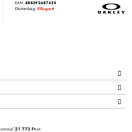
EAN:
888392687425
Elérhetőség:
Elfogyott
alommal
21 773 Ft
-ot.