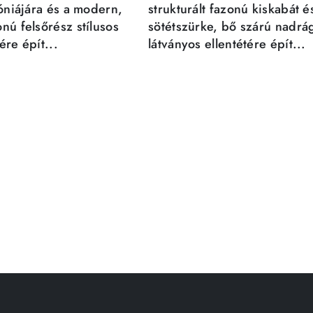
móniájára és a modern,
strukturált fazonú kiskabát é
nú felsőrész stílusos
sötétszürke, bő szárú nadrá
re épít...
látványos ellentétére épít...