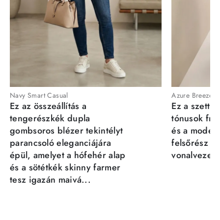
Navy Smart Casual
Azure Breeze
Ez az összeállítás a
Ez a szett a
tengerészkék dupla
tónusok fris
gombsoros blézer tekintélyt
és a moder
parancsoló eleganciájára
felsőrész st
épül, amelyet a hófehér alap
vonalvezeté
és a sötétkék skinny farmer
tesz igazán maivá...