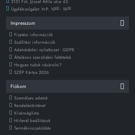
2151 Fót, József Attila utca 43.
00
00
Ügyfélszolgálat:
H-P: 10
- 18
Impresszum
Fizetési információk
Szállítási információk
Adatvédelmi nyilatkozat - GDPR
Általános szerződési feltételek
Hogyan tudok vásárolni?
SZÉP Kártya 2026
Fiókom
Személyes adatok
Rendeléstörténet
Kívánságlista
Hírlevél beállítások
Termékvisszaküldés