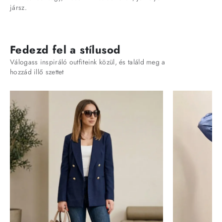
jársz.
Fedezd fel a stílusod
Válogass inspiráló outfiteink közül, és találd meg a
hozzád illő szettet