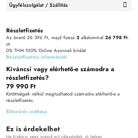
Ügyfélszolgálat / Szállítás
Részletfizetés
Az önerő 26 396 Ft, majd fizess
2
alkalommal
26 798 Ft
-
ot.
0% THM
100% Online
Azonnali bírálat
Részletfizetési információk
Kiváncsi vagy elérhető-e számodra a
részletfizetés?
79 990 Ft
Kötöttségek nélkül megtudhatod számodra elérhető-e a
részletfizetés.
Előszűrés indítása
Ez is érdekelhet
Ha kíváncsi vagy, mások mit választottak, jó helyen