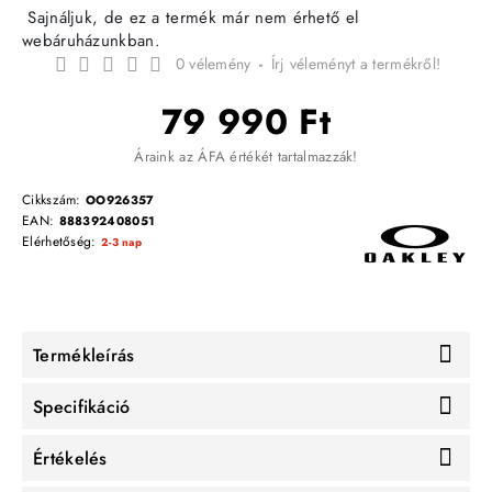
Sajnáljuk, de ez a termék már nem érhető el
webáruházunkban.
0 vélemény
-
Írj véleményt a termékről!
79 990 Ft
Áraink az ÁFA értékét tartalmazzák!
Cikkszám:
OO926357
EAN:
888392408051
Elérhetőség:
2-3 nap
Termékleírás
Specifikáció
Értékelés