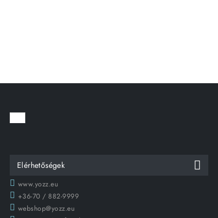
Elérhetőségek
www.yozz.eu
+36-70 / 882-9999
webshop@yozz.eu