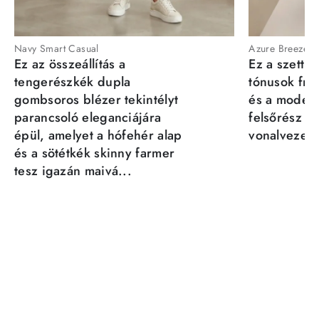
Navy Smart Casual
Azure Breeze
Ez az összeállítás a
Ez a szett a
tengerészkék dupla
tónusok fris
gombsoros blézer tekintélyt
és a moder
parancsoló eleganciájára
felsőrész st
épül, amelyet a hófehér alap
vonalvezeté
és a sötétkék skinny farmer
tesz igazán maivá...