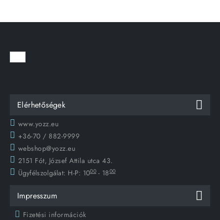
Elérhetőségek
www.yozz.eu
+36-70 / 882-9999
webshop@yozz.eu
2151 Fót, József Attila utca 43.
00
00
Ügyfélszolgálat:
H-P: 10
- 18
Impresszum
Fizetési információk