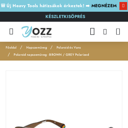
🎒 Új Heavy Tools hátizsákok érkeztek! ➡️
MEGNÉZEM
KÉSZLETKISÖPRÉS
Napszemüveg
Polaroid és Vans
h
Polaroid napszemüveg - BROWN / GREY Polarized
o
m
e