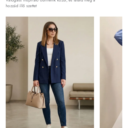
hozzád illő szettet