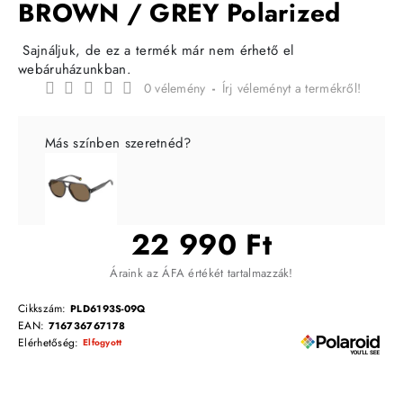
BROWN / GREY Polarized
Sajnáljuk, de ez a termék már nem érhető el
webáruházunkban.
0 vélemény
-
Írj véleményt a termékről!
Más színben szeretnéd?
22 990 Ft
Áraink az ÁFA értékét tartalmazzák!
Cikkszám:
PLD6193S-09Q
EAN:
716736767178
Elérhetőség:
Elfogyott