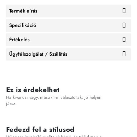
Termékleírás
Specifikáció
Értékelés
Ügyfélszolgálat / Szállítás
Ez is érdekelhet
Ha kíváncsi vagy, mások mit választottak, jó helyen
jársz.
Fedezd fel a stílusod
Válogass inspiráló outfiteink közül, és találd meg a