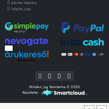
Jelentés lekérése
Felejtés joga
Árukereső.hu
Minden jog fenntartva © 2025
Készítette: