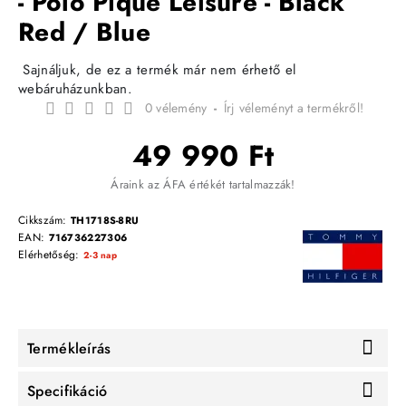
- Polo Pique Leisure - Black
Red / Blue
Sajnáljuk, de ez a termék már nem érhető el
webáruházunkban.
0 vélemény
-
Írj véleményt a termékről!
49 990 Ft
Áraink az ÁFA értékét tartalmazzák!
Cikkszám:
TH1718S-8RU
EAN:
716736227306
Elérhetőség:
2-3 nap
Termékleírás
Specifikáció