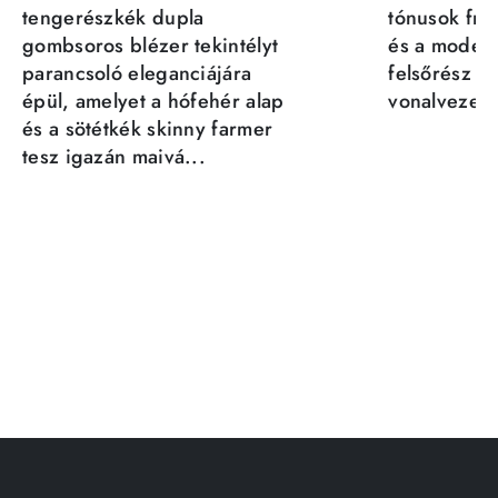
tengerészkék dupla
tónusok fris
gombsoros blézer tekintélyt
és a moder
parancsoló eleganciájára
felsőrész st
épül, amelyet a hófehér alap
vonalvezeté
és a sötétkék skinny farmer
tesz igazán maivá...