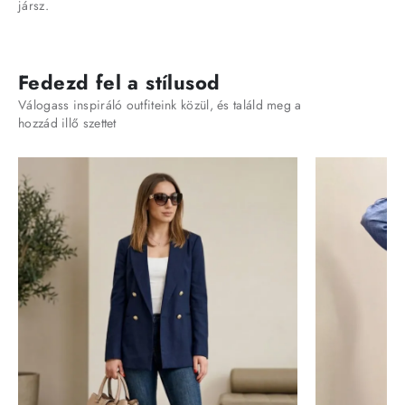
jársz.
Fedezd fel a stílusod
Válogass inspiráló outfiteink közül, és találd meg a
hozzád illő szettet