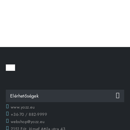
Elérhetőségek
www.yozz.eu
+36-70 / 882-9999
webshop@yozz.eu
2151 Fót, József Attila utca 43.