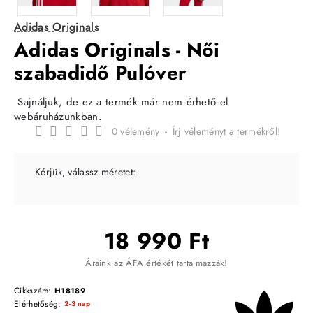
Adidas Originals
Adidas Originals - Női
szabadidő Pulóver
Sajnáljuk, de ez a termék már nem érhető el
webáruházunkban.
0 vélemény
-
Írj véleményt a termékről!
Kérjük, válassz méretet:
18 990 Ft
Áraink az ÁFA értékét tartalmazzák!
Cikkszám:
H18189
Elérhetőség:
2-3 nap