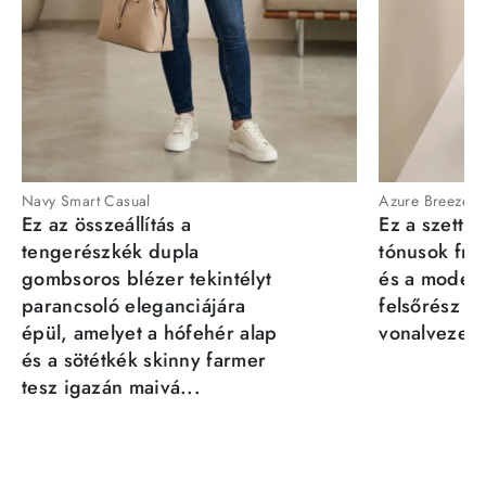
Navy Smart Casual
Azure Breeze
Ez az összeállítás a
Ez a szett a
tengerészkék dupla
tónusok fris
gombsoros blézer tekintélyt
és a moder
parancsoló eleganciájára
felsőrész st
épül, amelyet a hófehér alap
vonalvezeté
és a sötétkék skinny farmer
tesz igazán maivá...