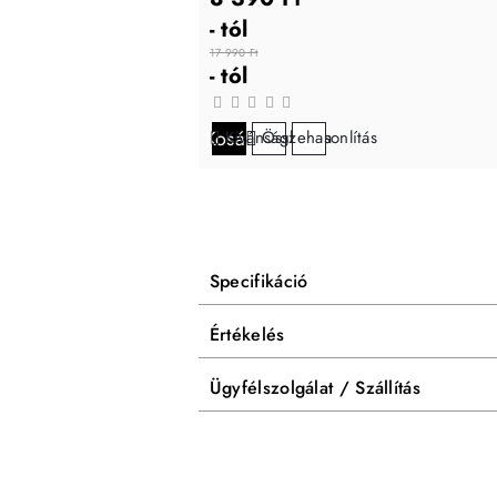
- tól
17 990 Ft
- tól
Kosárba
Kívánságlistára
Összehasonlítás
Specifikáció
Értékelés
Ügyfélszolgálat / Szállítás