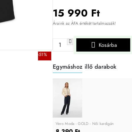
15 990 Ft
Áraink az ÁFA értékét tartalmazzák!
Kosárba
-51%
Egymáshoz illő darabok
Vero Moda - GOLD - Női kardigán
8 390 Ft