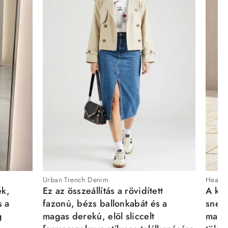
Urban Trench Denim
Heartb
ék,
Ez az összeállítás a rövidített
A kén
s a
fazonú, bézs ballonkabát és a
sneak
g
magas derekú, elöl sliccelt
magab