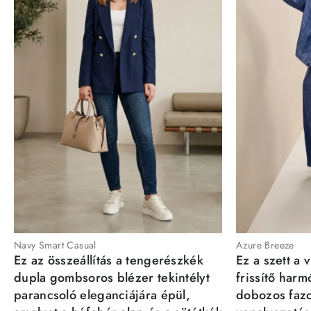
Navy Smart Casual
Azure Breeze
Ez az összeállítás a tengerészkék
Ez a szett a 
dupla gombsoros blézer tekintélyt
frissítő har
parancsoló eleganciájára épül,
dobozos fazo