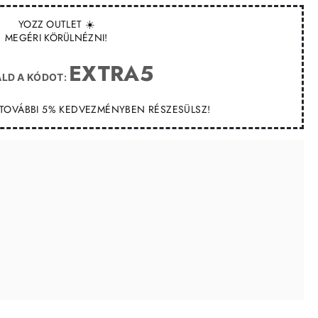
YOZZ OUTLET ☀️
MEGÉRI KÖRÜLNÉZNI!
EXTRA5
LD A KÓDOT:
T TOVÁBBI 5% KEDVEZMÉNYBEN RÉSZESÜLSZ!