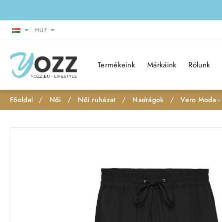
HUF
Termékeink
Márkáink
Rólunk
Női
Női ruházat
Nadrágok
Vero Moda -
h
o
Leárazás
m
e