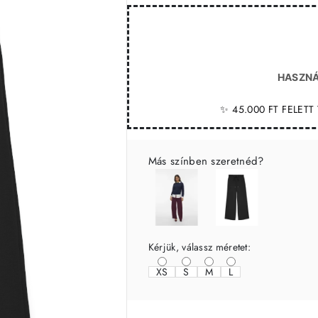
HASZNÁ
✨ 45.000 FT FELET
Más színben szeretnéd?
Kérjük, válassz méretet:
XS
S
M
L