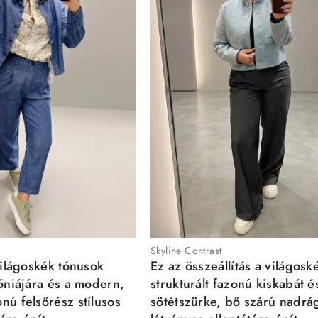
Skyline Contrast
világoskék tónusok
Ez az összeállítás a világosk
móniájára és a modern,
strukturált fazonú kiskabát é
nú felsőrész stílusos
sötétszürke, bő szárú nadrá