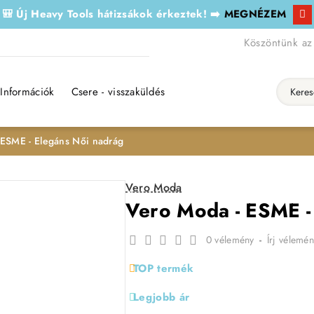
🎒 Új Heavy Tools hátizsákok érkeztek! ➡️
MEGNÉZEM
Köszöntünk az
Információk
Csere - visszaküldés
Keresés..
 ESME - Elegáns Női nadrág
Vero Moda
Vero Moda - ESME -
0 vélemény
-
Írj vélemén
TOP termék
Legjobb ár