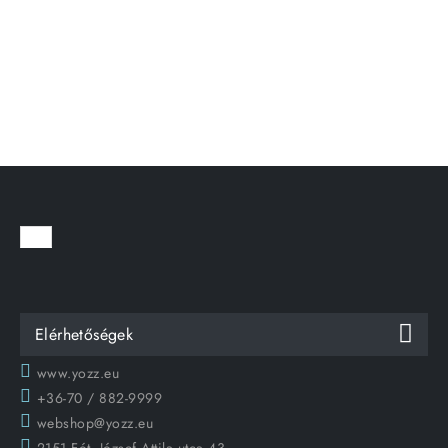
Elérhetőségek
www.yozz.eu
+36-70 / 882-9999
webshop@yozz.eu
2151 Fót, József Attila utca 43.