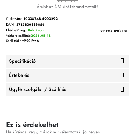
15 990 Ft
Áraink az ÁFA értékét tartalmazzák!
Cikkszám:
10338748-4903292
EAN:
5715830839854
Elérhetőség:
Raktáron
Várható szállítás:
2026.08.11.
Szállítási ár:
990 Ft-tól
Specifikáció
Értékelés
Ügyfélszolgálat / Szállítás
Ez is érdekelhet
Ha kíváncsi vagy, mások mit választottak, jó helyen