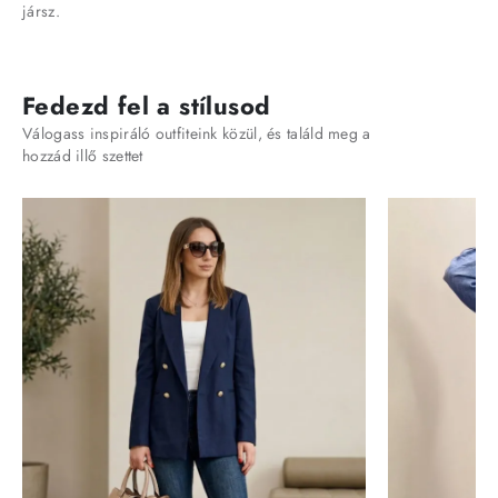
jársz.
Fedezd fel a stílusod
Válogass inspiráló outfiteink közül, és találd meg a
hozzád illő szettet