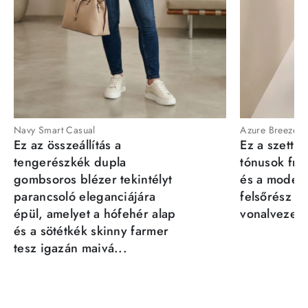
Navy Smart Casual
Azure Breeze
Ez az összeállítás a
Ez a szett a
tengerészkék dupla
tónusok fris
gombsoros blézer tekintélyt
és a moder
parancsoló eleganciájára
felsőrész st
épül, amelyet a hófehér alap
vonalvezeté
és a sötétkék skinny farmer
tesz igazán maivá...