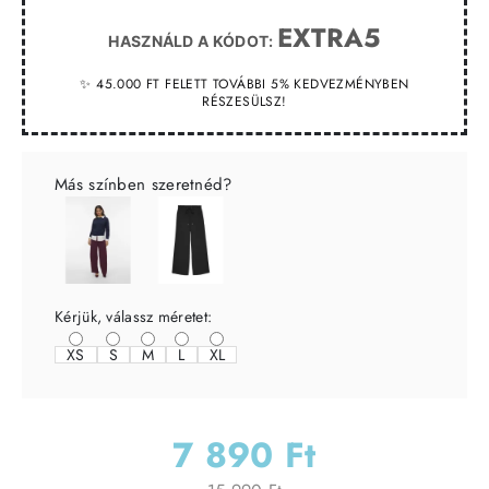
EXTRA5
HASZNÁLD A KÓDOT:
✨ 45.000 FT FELETT TOVÁBBI 5% KEDVEZMÉNYBEN
RÉSZESÜLSZ!
Más színben szeretnéd?
Kérjük, válassz méretet:
XS
S
M
L
XL
7 890 Ft