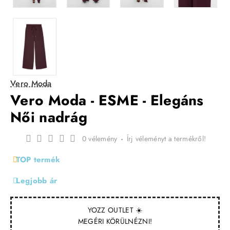
Vero Moda
Vero Moda - ESME - Elegáns
Női nadrág
0 vélemény
-
Írj véleményt a termékről!
TOP termék
Legjobb ár
YOZZ OUTLET ☀️
MEGÉRI KÖRÜLNÉZNI!