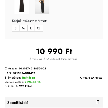
Kérjük, válassz méretet:
S
M
L
XL
10 990 Ft
Áraink az ÁFA értékét tartalmazzák!
Cikkszám:
10316743-4850402
EAN:
5715826318417
Elérhetőség:
Raktáron
Várható szállítás:
2026.08.11.
Szállítási ár:
990 Ft-tól
Specifikáció