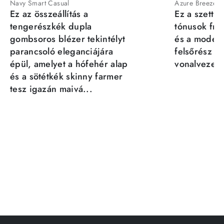
Navy Smart Casual
Azure Breeze
Ez az összeállítás a
Ez a szett a
tengerészkék dupla
tónusok fris
gombsoros blézer tekintélyt
és a moder
parancsoló eleganciájára
felsőrész st
épül, amelyet a hófehér alap
vonalvezeté
és a sötétkék skinny farmer
tesz igazán maivá...