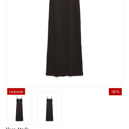
Leárazás
-50%