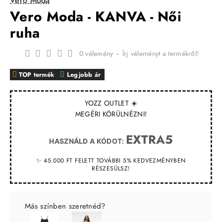
Vero Moda
Vero Moda - KANVA - Női
ruha
0 vélemény
-
Írj véleményt a termékről!
TOP termék
Legjobb ár
YOZZ OUTLET ☀️
MEGÉRI KÖRÜLNÉZNI!
EXTRA5
HASZNÁLD A KÓDOT:
✨ 45.000 FT FELETT TOVÁBBI 5% KEDVEZMÉNYBEN
RÉSZESÜLSZ!
Más színben szeretnéd?