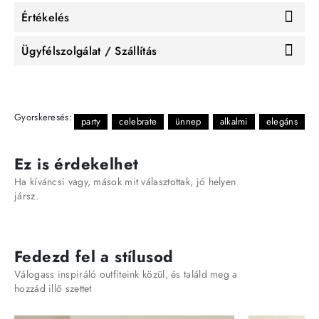
Értékelés
Ügyfélszolgálat / Szállítás
Gyorskeresés:
party
celebrate
ünnep
alkalmi
elegáns
Ez is érdekelhet
Ha kíváncsi vagy, mások mit választottak, jó helyen
jársz.
Fedezd fel a stílusod
Válogass inspiráló outfiteink közül, és találd meg a
hozzád illő szettet