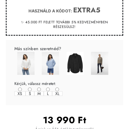
EXTRA5
HASZNÁLD A KÓDOT:
✨ 45.000 FT FELETT TOVÁBBI 5% KEDVEZMÉNYBEN
RÉSZESÜLSZ!
Más színben szeretnéd?
Kérjük, válassz méretet:
XS
S
M
L
XL
13 990 Ft