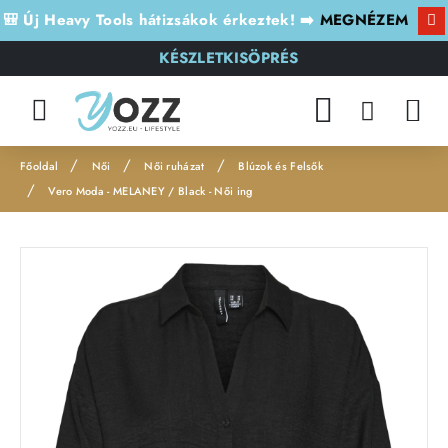
🎒 Új Heavy Tools hátizsákok érkeztek! ➡️
MEGNÉZEM
KÉSZLETKISÖPRÉS
Női
Női ruházat
Blúzok és Felsők
h
Vero Moda - MELANEY / Black - Női ing
o
m
Leárazás
e