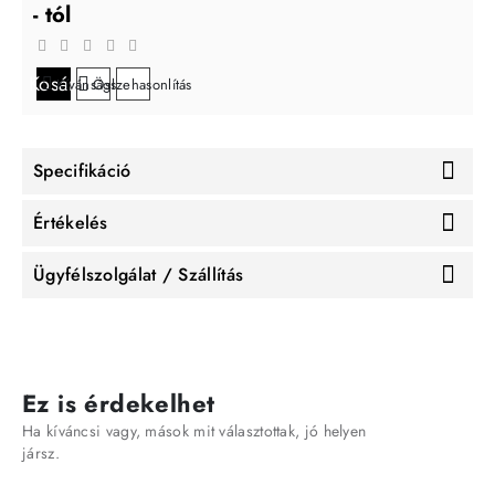
- tól
Kosárba
Kívánságlistára
Összehasonlítás
Specifikáció
Értékelés
Ügyfélszolgálat / Szállítás
Ez is érdekelhet
Ha kíváncsi vagy, mások mit választottak, jó helyen
jársz.