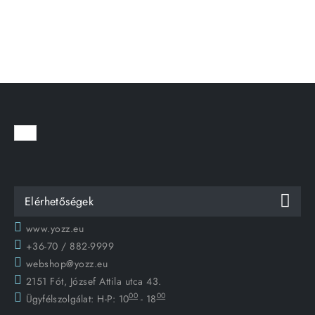
Elérhetőségek
www.yozz.eu
+36-70 / 882-9999
webshop@yozz.eu
2151 Fót, József Attila utca 43.
00
00
Ügyfélszolgálat:
H-P: 10
- 18