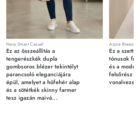
Navy Smart Casual
Azure Breeze
Ez az összeállítás a
Ez a szett a
tengerészkék dupla
tónusok fris
gombsoros blézer tekintélyt
és a moder
parancsoló eleganciájára
felsőrész st
épül, amelyet a hófehér alap
vonalvezeté
és a sötétkék skinny farmer
tesz igazán maivá...