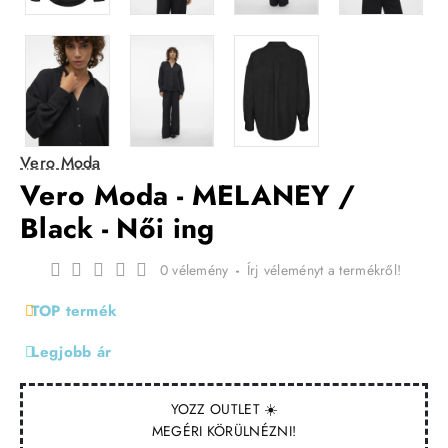
Vero Moda
Vero Moda - MELANEY /
Black - Női ing
0 vélemény
-
Írj véleményt a termékről!
TOP termék
Legjobb ár
YOZZ OUTLET ☀️
MEGÉRI KÖRÜLNÉZNI!