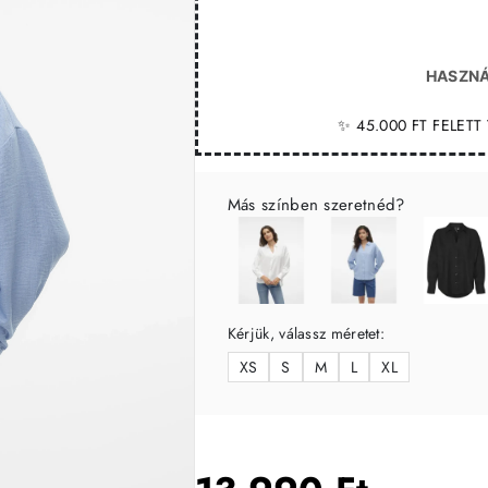
HASZNÁ
✨ 45.000 FT FELET
Más színben szeretnéd?
Kérjük, válassz méretet:
XS
S
M
L
XL