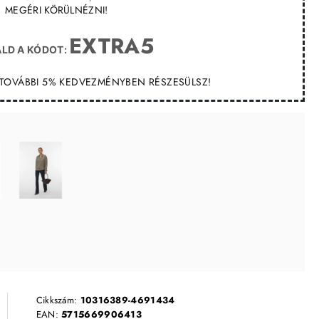
MEGÉRI KÖRÜLNÉZNI!
EXTRA5
LD A KÓDOT:
T TOVÁBBI 5% KEDVEZMÉNYBEN RÉSZESÜLSZ!
Cikkszám:
10316389-4691434
EAN:
5715669906413