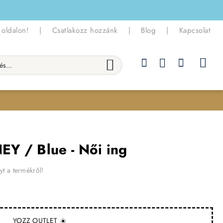
 oldalon!
|
Csatlakozz hozzánk
|
Blog
|
Kapcsolat
.
Y / Blue - Női ing
yt a termékről!
YOZZ OUTLET ☀️