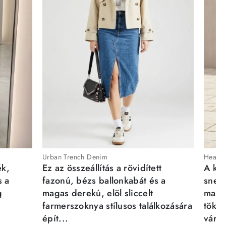
Urban Trench Denim
Heartb
ék,
Ez az összeállítás a rövidített
A kén
s a
fazonú, bézs ballonkabát és a
sneak
g
magas derekú, elöl sliccelt
magab
farmerszoknya stílusos találkozására
tökél
épít...
város