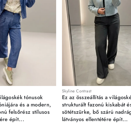
Skyline Contrast
világoskék tónusok
Ez az összeállítás a világosk
móniájára és a modern,
strukturált fazonú kiskabát é
nú felsőrész stílusos
sötétszürke, bő szárú nadrá
re épít...
látványos ellentétére épít...