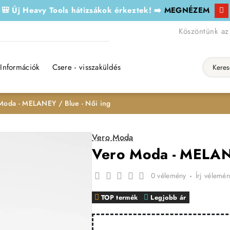
🎒 Új Heavy Tools hátizsákok érkeztek! ➡️
MEGNÉZEM
Köszöntünk az
Információk
Csere - visszaküldés
Keresés..
Moda - MELANEY / Blue - Női ing
Vero Moda
Vero Moda - MELANE
0 vélemény
-
Írj vélemén
TOP termék
Legjobb ár