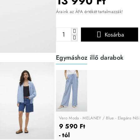
13 990 Ft
Áraink az ÁFA értékét tartalmazzák!
Kosárba
Egymáshoz illő darabok
-40%
Vero Moda - MELANEY / Blue - Elegáns Női
9 590 Ft
- tól