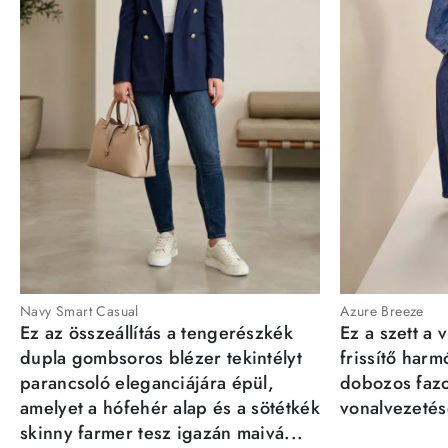
Navy Smart Casual
Azure Breeze
Ez az összeállítás a tengerészkék
Ez a szett a 
dupla gombsoros blézer tekintélyt
frissítő har
parancsoló eleganciájára épül,
dobozos fazo
amelyet a hófehér alap és a sötétkék
vonalvezetésé
skinny farmer tesz igazán maivá...