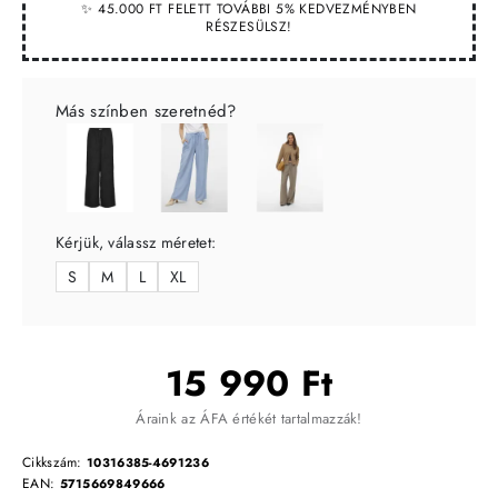
✨ 45.000 FT FELETT TOVÁBBI 5% KEDVEZMÉNYBEN
RÉSZESÜLSZ!
Más színben szeretnéd?
Kérjük, válassz méretet:
S
M
L
XL
15 990 Ft
Áraink az ÁFA értékét tartalmazzák!
Cikkszám:
10316385-4691236
EAN:
5715669849666