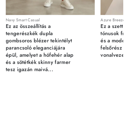
Navy Smart Casual
Azure Breeze
Ez az összeállítás a
Ez a szett a
tengerészkék dupla
tónusok fris
gombsoros blézer tekintélyt
és a moder
parancsoló eleganciájára
felsőrész st
épül, amelyet a hófehér alap
vonalvezeté
és a sötétkék skinny farmer
tesz igazán maivá...