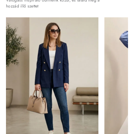
Válogass inspiráló outfiteink közül, és találd meg a
hozzád illő szettet