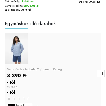
Elérhetőség:
Raktáron
Várható szállítás:
2026.08.11.
Szállítási ár:
990 Ft-tól
Egymáshoz illő darabok
Vero Moda - MELANEY / Blue - Női ing
8 390 Ft
- tól
13 990 Ft
- tól