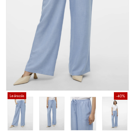
Leárazás
-40%