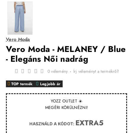
Vero Moda
Vero Moda - MELANEY / Blue
- Elegáns Női nadrág
0 vélemény
-
Írj véleményt a termékről!
TOP termék
Legjobb ár
YOZZ OUTLET ☀️
MEGÉRI KÖRÜLNÉZNI!
EXTRA5
HASZNÁLD A KÓDOT: