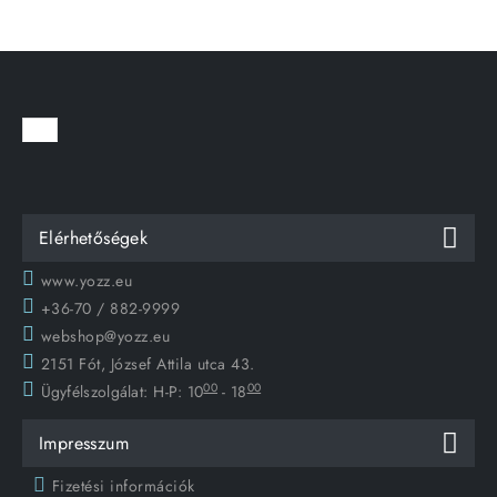
Elérhetőségek
www.yozz.eu
+36-70 / 882-9999
webshop@yozz.eu
2151 Fót, József Attila utca 43.
00
00
Ügyfélszolgálat:
H-P: 10
- 18
Impresszum
Fizetési információk