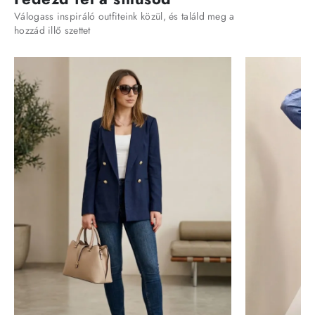
Válogass inspiráló outfiteink közül, és találd meg a
hozzád illő szettet