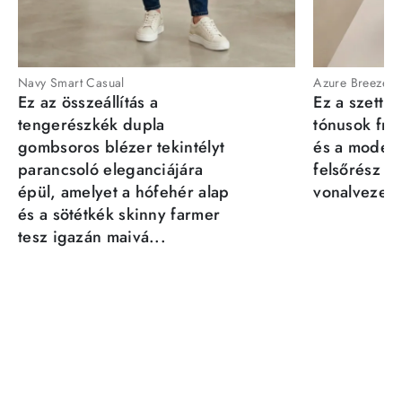
Navy Smart Casual
Azure Breeze
Ez az összeállítás a
Ez a szett a
tengerészkék dupla
tónusok fris
gombsoros blézer tekintélyt
és a moder
parancsoló eleganciájára
felsőrész st
épül, amelyet a hófehér alap
vonalvezeté
és a sötétkék skinny farmer
tesz igazán maivá...