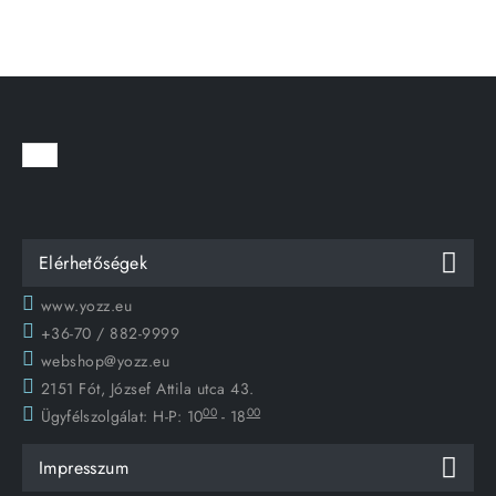
Elérhetőségek
www.yozz.eu
+36-70 / 882-9999
webshop@yozz.eu
2151 Fót, József Attila utca 43.
00
00
Ügyfélszolgálat:
H-P: 10
- 18
Impresszum