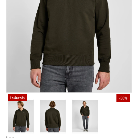
Leárazás
-38%