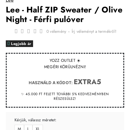
Lee
Lee - Half ZIP Sweater / Olive
Night - Férfi pulóver
0 vélemény
-
Írj véleményt a termékről!
Legjobb ár
YOZZ OUTLET ☀️
MEGÉRI KÖRÜLNÉZNI!
EXTRA5
HASZNÁLD A KÓDOT:
✨ 45.000 FT FELETT TOVÁBBI 5% KEDVEZMÉNYBEN
RÉSZESÜLSZ!
Kérjük, válassz méretet:
M
L
XL