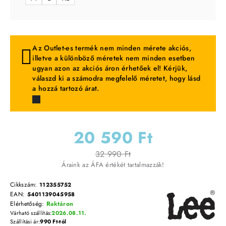
Az Outlet-es termék nem minden mérete akciós,
illetve a különböző méretek nem minden esetben
ugyan azon az akciós áron érhetőek el! Kérjük,
válaszd ki a számodra megfelelő méretet, hogy lásd
a hozzá tartozó árat.
20 590 Ft
32 990 Ft
Áraink az ÁFA értékét tartalmazzák!
Cikkszám:
112355752
EAN:
5401139045958
Elérhetőség:
Raktáron
Várható szállítás:
2026.08.11.
Szállítási ár:
990 Ft-tól