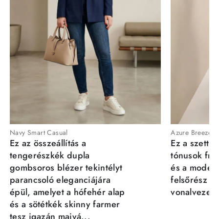
Navy Smart Casual
Azure Breeze
Ez az összeállítás a
Ez a szett a
tengerészkék dupla
tónusok fris
gombsoros blézer tekintélyt
és a moder
parancsoló eleganciájára
felsőrész st
épül, amelyet a hófehér alap
vonalvezeté
és a sötétkék skinny farmer
tesz igazán maivá...