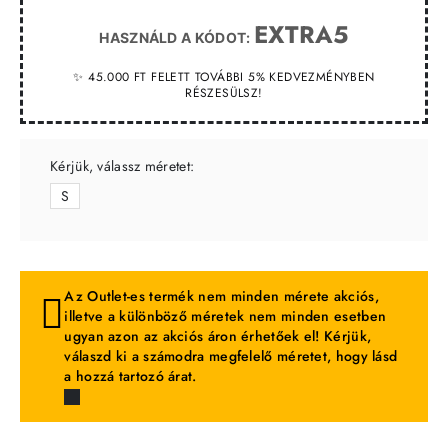
EXTRA5
HASZNÁLD A KÓDOT:
✨ 45.000 FT FELETT TOVÁBBI 5% KEDVEZMÉNYBEN
RÉSZESÜLSZ!
Kérjük, válassz méretet:
S
Az Outlet-es termék nem minden mérete akciós,
illetve a különböző méretek nem minden esetben
ugyan azon az akciós áron érhetőek el! Kérjük,
válaszd ki a számodra megfelelő méretet, hogy lásd
a hozzá tartozó árat.