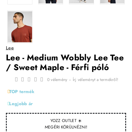
Lee
Lee - Medium Wobbly Lee Tee
/ Sweet Maple - Férfi póló
0 vélemény
-
Írj véleményt a termékről!
TOP termék
Legjobb ár
YOZZ OUTLET ☀️
MEGÉRI KÖRÜLNÉZNI!