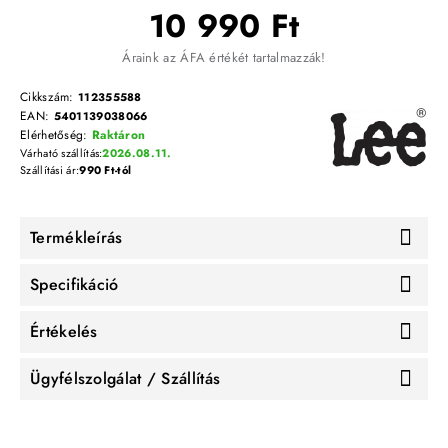
10 990 Ft
Áraink az ÁFA értékét tartalmazzák!
Cikkszám:
112355588
EAN:
5401139038066
Elérhetőség:
Raktáron
Várható szállítás:
2026.08.11.
Szállítási ár:
990 Ft-tól
Termékleírás
Specifikáció
Értékelés
Ügyfélszolgálat / Szállítás