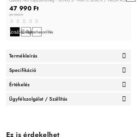
Oakley Női napszemüveg - SUTRO S - MATTE BLACK / PRIZM ROAD
47 990 Ft
59 990 Ft
Kosárba
Kívánságlistára
Összehasonlítás
Termékleírás
Specifikáció
Értékelés
Ügyfélszolgálat / Szállítás
Ez is érdekelhet