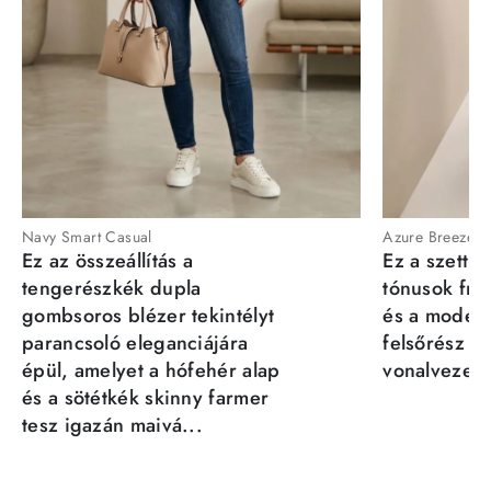
Navy Smart Casual
Azure Breeze
Ez az összeállítás a
Ez a szett a
tengerészkék dupla
tónusok fris
gombsoros blézer tekintélyt
és a moder
parancsoló eleganciájára
felsőrész st
épül, amelyet a hófehér alap
vonalvezeté
és a sötétkék skinny farmer
tesz igazán maivá...