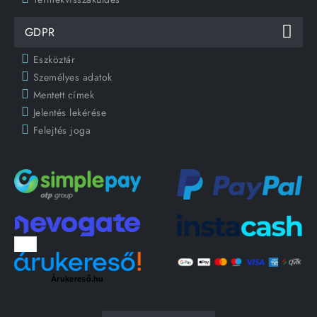
GDPR
Eszköztár
Személyes adatok
Mentett címek
Jelentés lekérése
Felejtés joga
Árukereső.hu