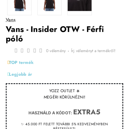
Vans
Vans - Insider OTW - Férfi
póló
0 vélemény
-
Írj véleményt a termékről!
TOP termék
Legjobb ár
YOZZ OUTLET ☀️
MEGÉRI KÖRÜLNÉZNI!
EXTRA5
HASZNÁLD A KÓDOT:
✨ 45.000 FT FELETT TOVÁBBI 5% KEDVEZMÉNYBEN
RÉSZESÜLSZ!