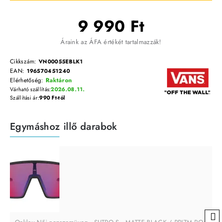
9 990 Ft
Áraink az ÁFA értékét tartalmazzák!
Cikkszám:
VN00055EBLK1
EAN:
196570451240
Elérhetőség:
Raktáron
Várható szállítás:
2026.08.11.
Szállítási ár:
990 Ft-tól
Egymáshoz illő darabok