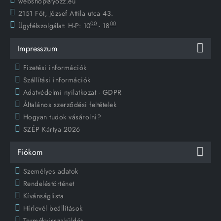
webshop@yozz.eu
2151 Fót, József Attila utca 43.
00
00
Ügyfélszolgálat:
H-P: 10
- 18
Impresszum
Fizetési információk
Szállítási információk
Adatvédelmi nyilatkozat - GDPR
Általános szerződési feltételek
Hogyan tudok vásárolni?
SZÉP Kártya 2026
Fiókom
Személyes adatok
Rendeléstörténet
Kívánságlista
Hírlevél beállítások
Termékvisszaküldés