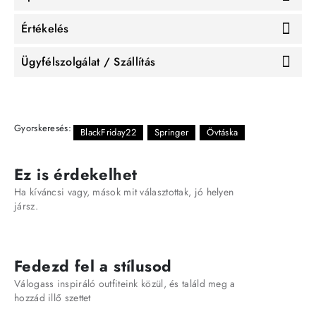
Értékelés
Ügyfélszolgálat / Szállítás
Gyorskeresés:
BlackFriday22
Springer
Övtáska
Ez is érdekelhet
Ha kíváncsi vagy, mások mit választottak, jó helyen
jársz.
Fedezd fel a stílusod
Válogass inspiráló outfiteink közül, és találd meg a
hozzád illő szettet