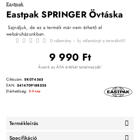
Eastpak
Eastpak SPRINGER Övtáska
Sajnáljuk, de ez a termék már nem érhető el
webáruházunkban.
0 vélemény
-
Írj véleményt a termékről!
9 990 Ft
Áraink az ÁFA értékét tartalmazzák!
Cikkszám:
EK074363
EAN:
5414709188535
Elérhetőség:
2-3 nap
Termékleírás
Specifikáció