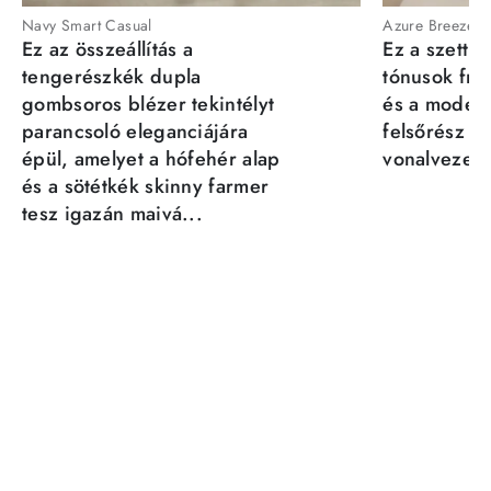
Navy Smart Casual
Azure Breeze
Ez az összeállítás a
Ez a szett a
tengerészkék dupla
tónusok fris
gombsoros blézer tekintélyt
és a moder
parancsoló eleganciájára
felsőrész st
épül, amelyet a hófehér alap
vonalvezeté
és a sötétkék skinny farmer
tesz igazán maivá...