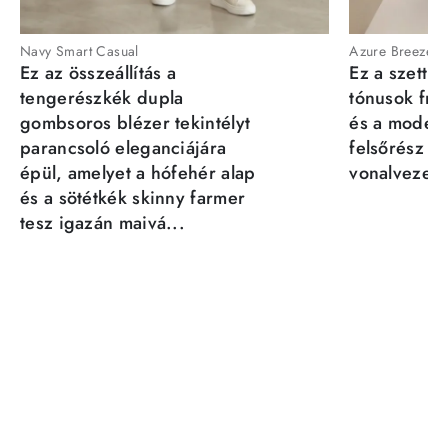
Navy Smart Casual
Azure Breeze
Ez az összeállítás a
Ez a szett a
tengerészkék dupla
tónusok fris
gombsoros blézer tekintélyt
és a moder
parancsoló eleganciájára
felsőrész st
épül, amelyet a hófehér alap
vonalvezeté
és a sötétkék skinny farmer
tesz igazán maivá...