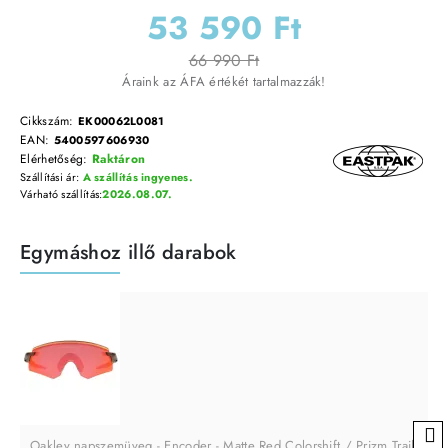
53 590 Ft
66 990 Ft
Áraink az ÁFA értékét tartalmazzák!
Cikkszám:
EK00062L0081
EAN:
5400597606930
Elérhetőség:
Raktáron
Szállítási ár:
A szállítás ingyenes.
Várható szállítás:
2026.08.07.
Egymáshoz illő darabok
Oakley napszemüveg - Encoder - Matte Red Colorshift / Prizm Trail Torc