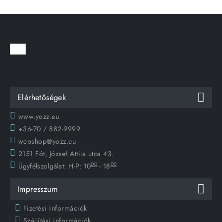
Elérhetőségek
www.yozz.eu
+36-70 / 882-9999
webshop@yozz.eu
2151 Fót, József Attila utca 43.
00
00
Ügyfélszolgálat:
H-P: 10
- 18
Impresszum
Fizetési információk
Szállítási információk