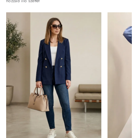
hozzád illő szettet