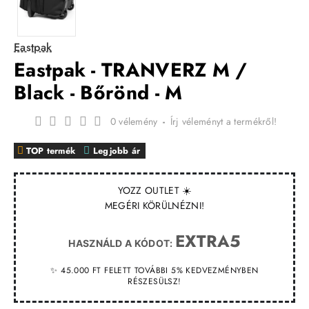
Eastpak
Eastpak - TRANVERZ M /
Black - Bőrönd - M
0 vélemény
-
Írj véleményt a termékről!
TOP termék
Legjobb ár
YOZZ OUTLET ☀️
MEGÉRI KÖRÜLNÉZNI!
EXTRA5
HASZNÁLD A KÓDOT:
✨ 45.000 FT FELETT TOVÁBBI 5% KEDVEZMÉNYBEN
RÉSZESÜLSZ!