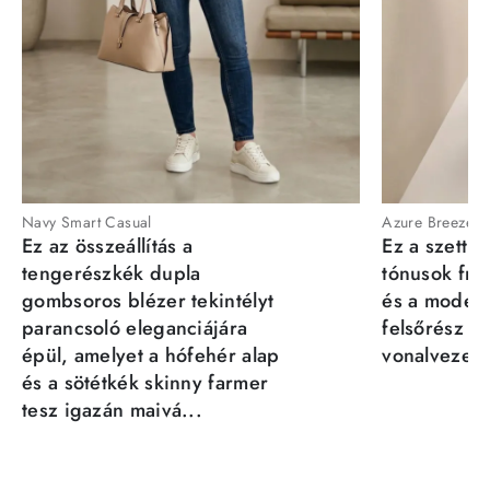
Navy Smart Casual
Azure Breeze
Ez az összeállítás a
Ez a szett a
tengerészkék dupla
tónusok fris
gombsoros blézer tekintélyt
és a moder
parancsoló eleganciájára
felsőrész st
épül, amelyet a hófehér alap
vonalvezeté
és a sötétkék skinny farmer
tesz igazán maivá...