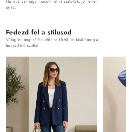
Ha kíváncsi vagy, mások mit választottak, jó helyen
jársz.
Fedezd fel a stílusod
Válogass inspiráló outfiteink közül, és találd meg a
hozzád illő szettet