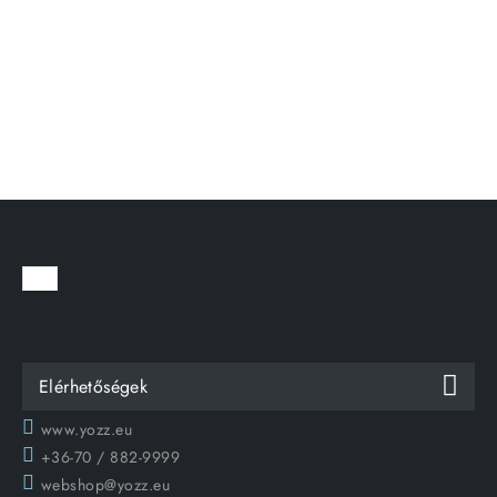
Elérhetőségek
www.yozz.eu
+36-70 / 882-9999
webshop@yozz.eu