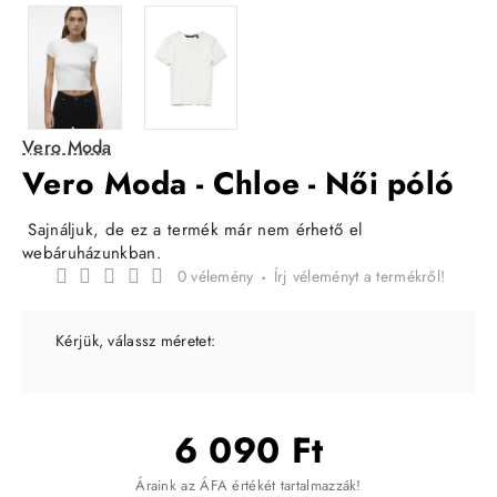
Vero Moda
Vero Moda - Chloe - Női póló
Sajnáljuk, de ez a termék már nem érhető el
webáruházunkban.
0 vélemény
-
Írj véleményt a termékről!
Kérjük, válassz méretet:
6 090 Ft
Áraink az ÁFA értékét tartalmazzák!