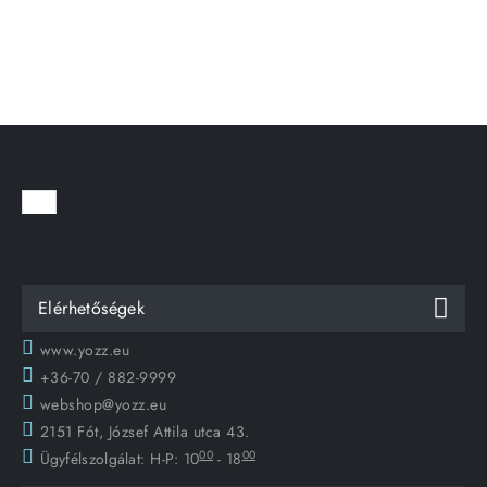
Elérhetőségek
www.yozz.eu
+36-70 / 882-9999
webshop@yozz.eu
2151 Fót, József Attila utca 43.
00
00
Ügyfélszolgálat:
H-P: 10
- 18