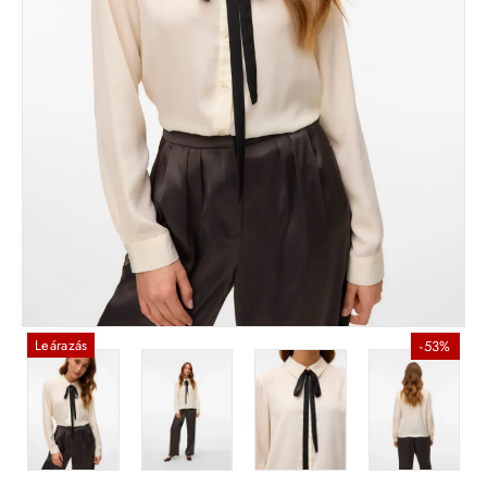
Leárazás
-53%