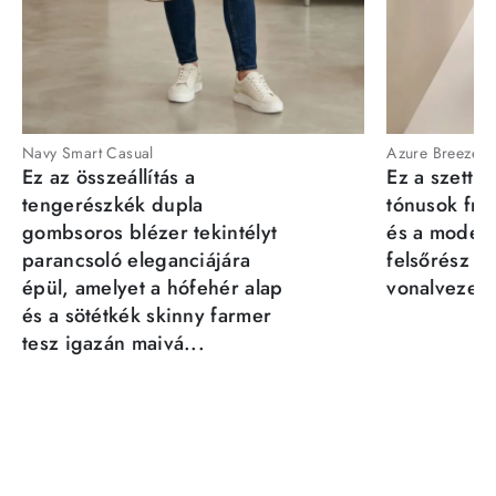
Navy Smart Casual
Azure Breeze
Ez az összeállítás a
Ez a szett a
tengerészkék dupla
tónusok fris
gombsoros blézer tekintélyt
és a moder
parancsoló eleganciájára
felsőrész st
épül, amelyet a hófehér alap
vonalvezeté
és a sötétkék skinny farmer
tesz igazán maivá...