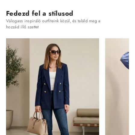
Fedezd fel a stílusod
Válogass inspiráló outfiteink közül, és találd meg a
hozzád illő szettet