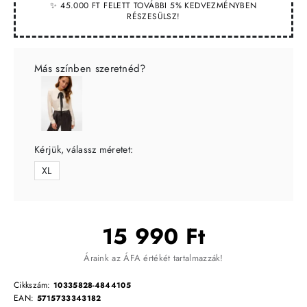
✨ 45.000 FT FELETT TOVÁBBI 5% KEDVEZMÉNYBEN
RÉSZESÜLSZ!
Más színben szeretnéd?
Kérjük, válassz méretet:
XL
15 990 Ft
Áraink az ÁFA értékét tartalmazzák!
Cikkszám:
10335828-4844105
EAN:
5715733343182