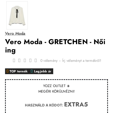
Vero Moda
Vero Moda - GRETCHEN - Női
ing
0 vélemény
-
Írj véleményt a termékről!
TOP termék
Legjobb ár
YOZZ OUTLET ☀️
MEGÉRI KÖRÜLNÉZNI!
EXTRA5
HASZNÁLD A KÓDOT: