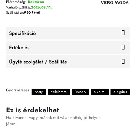
Elérhetőség:
Raktáron
Várható szállítás:
2026.08.11.
Szállítási ár:
990 Ft-tól
Specifikáció
Értékelés
Ügyfélszolgálat / Szállítás
Gyorskeresés:
party
celebrate
ünnep
alkalmi
elegáns
Ez is érdekelhet
Ha kíváncsi vagy, mások mit választottak, jó helyen
jársz.