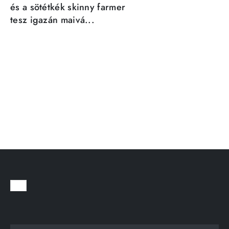
és a sötétkék skinny farmer
tesz igazán maivá...