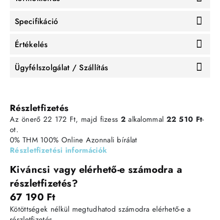
Specifikáció
Értékelés
Ügyfélszolgálat / Szállítás
Részletfizetés
Az önerő 22 172 Ft, majd fizess
2
alkalommal
22 510 Ft
-
ot.
0% THM
100% Online
Azonnali bírálat
Részletfizetési információk
Kiváncsi vagy elérhető-e számodra a
részletfizetés?
67 190 Ft
Kötöttségek nélkül megtudhatod számodra elérhető-e a
részletfizetés.