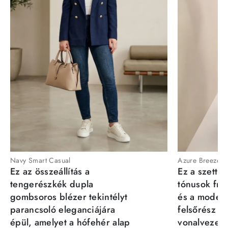
Navy Smart Casual
Azure Breeze
Ez az összeállítás a
Ez a szett a
tengerészkék dupla
tónusok fris
gombsoros blézer tekintélyt
és a moder
parancsoló eleganciájára
felsőrész st
épül, amelyet a hófehér alap
vonalvezeté