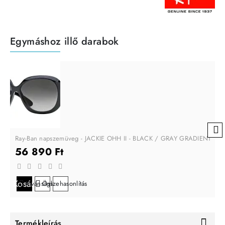
Egymáshoz illő darabok
Ray-Ban napszemüveg - JACKIE OHH II - BLACK / GRAY GRADIENT
56 890 Ft
Kosárba
Kívánságlistára
Összehasonlítás
Termékleírás