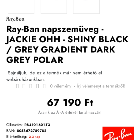
Ray-Ban
Ray-Ban napszemüveg -
JACKIE OHH - SHINY BLACK
/ GREY GRADIENT DARK
GREY POLAR
Sajnáljuk, de ez a termék már nem érhető el
webáruházunkban.
0 vélemény
-
Írj véleményt a termékről!
67 190 Ft
Áraink az ÁFA értékét tartalmazzák!
Cikkszám:
RB4101-601-T3
EAN:
8053672789782
Elérhetőség:
2-3 nap