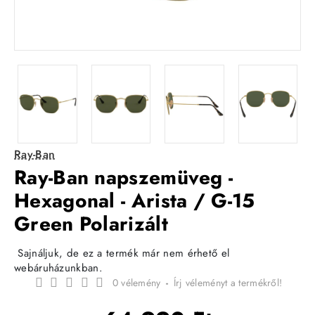
Ray-Ban
Ray-Ban napszemüveg -
Hexagonal - Arista / G-15
Green Polarizált
Sajnáljuk, de ez a termék már nem érhető el
webáruházunkban.
0 vélemény
-
Írj véleményt a termékről!