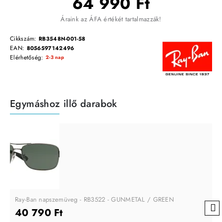
64 990 Ft
Áraink az ÁFA értékét tartalmazzák!
Cikkszám:
RB3548N-001-58
EAN:
8056597142496
Elérhetőség:
2-3 nap
Egymáshoz illő darabok
Ray-Ban napszemüveg - RB3522 - GUNMETAL / GREEN
40 790 Ft