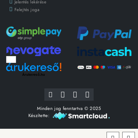
Jelentés lekérése
Felejtés joga
Árukereső.hu
Minden jog fenntartva © 2025
Készítette: