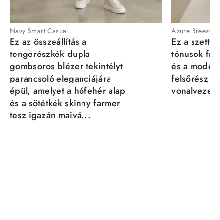
Navy Smart Casual
Azure Breeze
Ez az összeállítás a
Ez a szett a
tengerészkék dupla
tónusok fris
gombsoros blézer tekintélyt
és a moder
parancsoló eleganciájára
felsőrész st
épül, amelyet a hófehér alap
vonalvezeté
és a sötétkék skinny farmer
tesz igazán maivá...