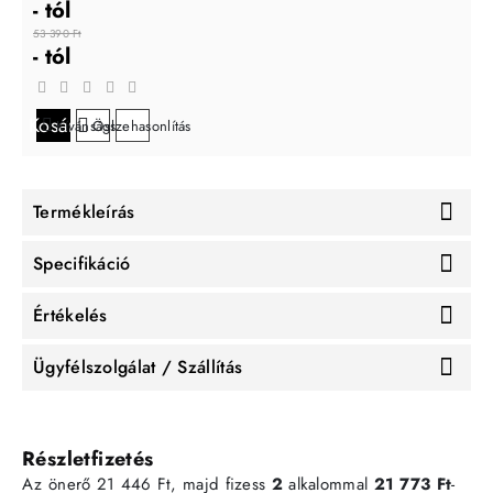
- tól
53 390 Ft
- tól
Kosárba
Kívánságlistára
Összehasonlítás
Termékleírás
Specifikáció
Értékelés
Ügyfélszolgálat / Szállítás
Részletfizetés
Az önerő 21 446 Ft, majd fizess
2
alkalommal
21 773 Ft
-