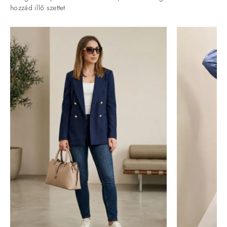
hozzád illő szettet