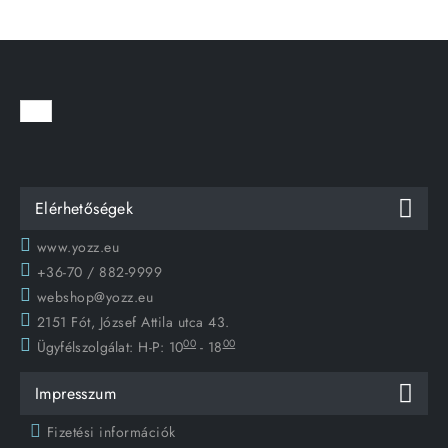
Elérhetőségek
www.yozz.eu
+36-70 / 882-9999
webshop@yozz.eu
2151 Fót, József Attila utca 43.
00
00
Ügyfélszolgálat:
H-P: 10
- 18
Impresszum
Fizetési információk