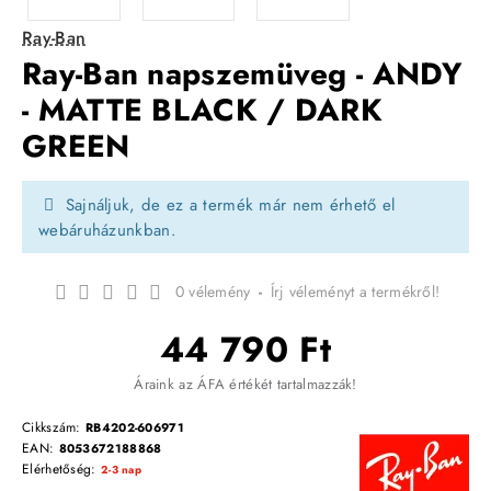
Ray-Ban
Ray-Ban napszemüveg - ANDY
- MATTE BLACK / DARK
GREEN
Sajnáljuk, de ez a termék már nem érhető el
webáruházunkban.
0 vélemény
-
Írj véleményt a termékről!
44 790 Ft
Áraink az ÁFA értékét tartalmazzák!
Cikkszám:
RB4202-606971
EAN:
8053672188868
Elérhetőség:
2-3 nap