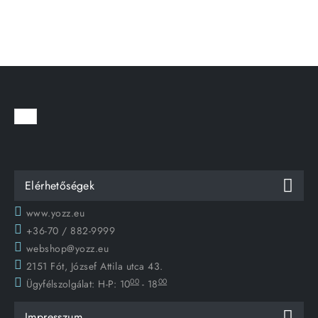
Elérhetőségek
www.yozz.eu
+36-70 / 882-9999
webshop@yozz.eu
2151 Fót, József Attila utca 43.
00
00
Ügyfélszolgálat:
H-P: 10
- 18
Impresszum