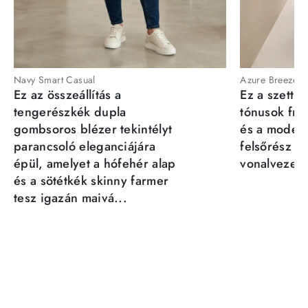
Navy Smart Casual
Azure Breeze
Ez az összeállítás a
Ez a szett a
tengerészkék dupla
tónusok fris
gombsoros blézer tekintélyt
és a moder
parancsoló eleganciájára
felsőrész st
épül, amelyet a hófehér alap
vonalvezeté
és a sötétkék skinny farmer
tesz igazán maivá...