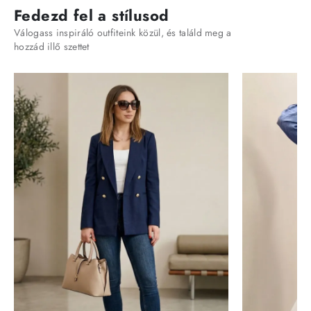
Fedezd fel a stílusod
Válogass inspiráló outfiteink közül, és találd meg a
hozzád illő szettet