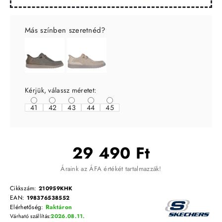
Más színben szeretnéd?
Kérjük, válassz méretet:
41
42
43
44
45
29 490 Ft
Áraink az ÁFA értékét tartalmazzák!
Cikkszám:
210959KHK
EAN:
198376538552
Elérhetőség:
Raktáron
Várható szállítás:
2026.08.11.