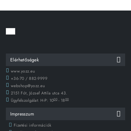
Elérhetőségek
www.yozz.eu
+36-70 / 882-9999
webshop@yozz.eu
2151 Fót, József Attila utca 43.
00
00
Ügyfélszolgálat:
H-P: 10
- 18
Impresszum
Fizetési információk