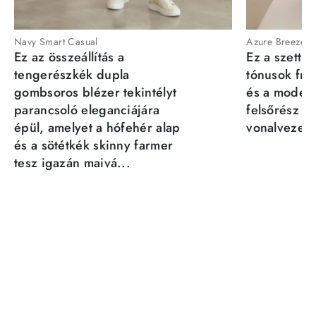
Navy Smart Casual
Azure Breeze
Ez az összeállítás a
Ez a szett a
tengerészkék dupla
tónusok fris
gombsoros blézer tekintélyt
és a moder
parancsoló eleganciájára
felsőrész st
épül, amelyet a hófehér alap
vonalvezeté
és a sötétkék skinny farmer
tesz igazán maivá...