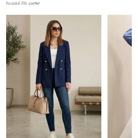
hozzád illő szettet