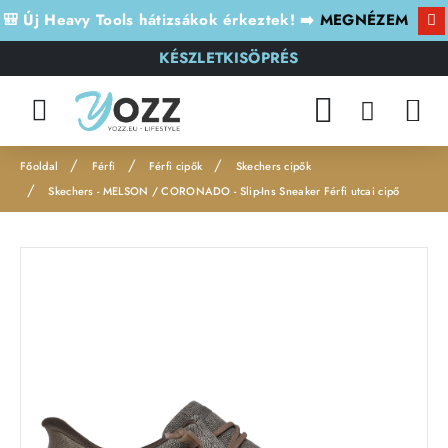
🎒 Új Heavy Tools hátizsákok érkeztek! ➡️
MEGNÉZEM
KÉSZLETKISÖPRÉS
Férfi
Férfi cipők
Skechers cipők
h
Skechers - MELSON / CORONADO - Slip-Ins Sneaker Férfi utcai cipő
o
m
Leárazás
e