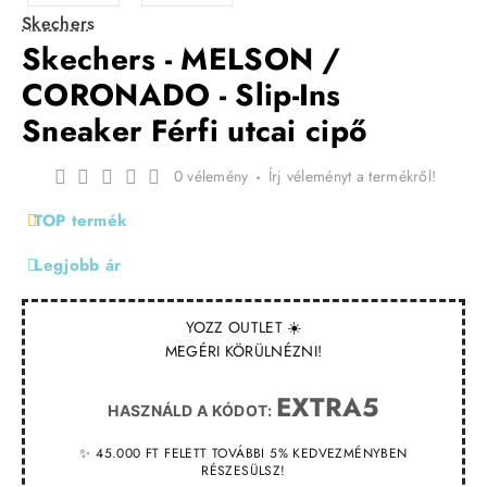
Skechers
Skechers - MELSON /
CORONADO - Slip-Ins
Sneaker Férfi utcai cipő
0 vélemény
-
Írj véleményt a termékről!
TOP termék
Legjobb ár
YOZZ OUTLET ☀️
MEGÉRI KÖRÜLNÉZNI!
EXTRA5
HASZNÁLD A KÓDOT:
✨ 45.000 FT FELETT TOVÁBBI 5% KEDVEZMÉNYBEN
RÉSZESÜLSZ!