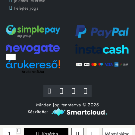
Jelentés lekérése
Felejtés joga
Árukereső.hu
Minden jog fenntartva © 2025
Készítette:
Kosárba
Mérettáblázat